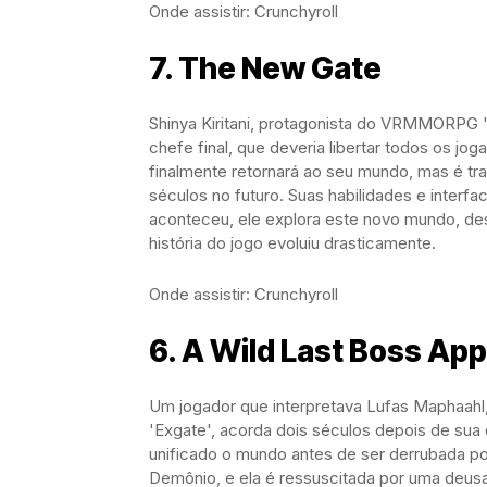
Onde assistir: Crunchyroll
7. The New Gate
Shinya Kiritani, protagonista do VRMMORPG 'T
chefe final, que deveria libertar todos os jog
finalmente retornará ao seu mundo, mas é tr
séculos no futuro. Suas habilidades e inter
aconteceu, ele explora este novo mundo, de
história do jogo evoluiu drasticamente.
Onde assistir: Crunchyroll
6. A Wild Last Boss Ap
Um jogador que interpretava Lufas Maphaahl, 
'Exgate', acorda dois séculos depois de sua 
unificado o mundo antes de ser derrubada po
Demônio, e ela é ressuscitada por uma deusa