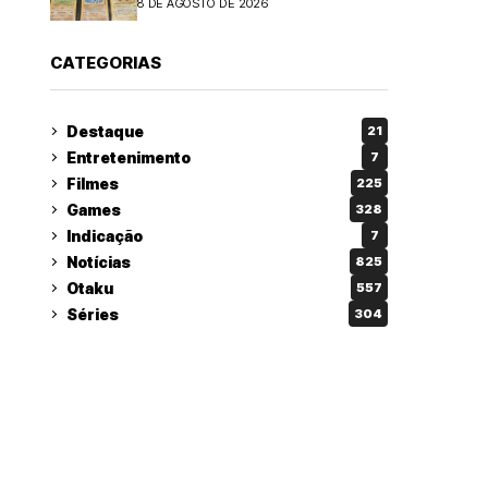
8 DE AGOSTO DE 2026
CATEGORIAS
Destaque
21
Entretenimento
7
Filmes
225
Games
328
Indicação
7
Notícias
825
Otaku
557
Séries
304