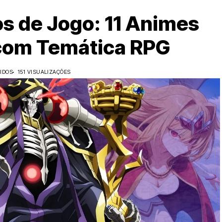
s de Jogo: 11 Animes
 com Temática RPG
IDOS
151 VISUALIZAÇÕES