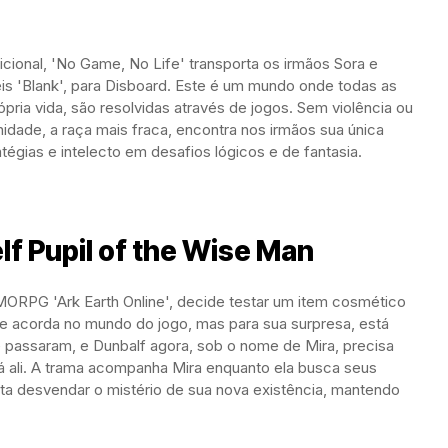
ional, 'No Game, No Life' transporta os irmãos Sora e
s 'Blank', para Disboard. Este é um mundo onde todas as
própria vida, são resolvidas através de jogos. Sem violência ou
idade, a raça mais fraca, encontra nos irmãos sua única
tégias e intelecto em desafios lógicos e de fantasia.
lf Pupil of the Wise Man
ORPG 'Ark Earth Online', decide testar um item cosmético
e acorda no mundo do jogo, mas para sua surpresa, está
e passaram, e Dunbalf agora, sob o nome de Mira, precisa
á ali. A trama acompanha Mira enquanto ela busca seus
ta desvendar o mistério de sua nova existência, mantendo