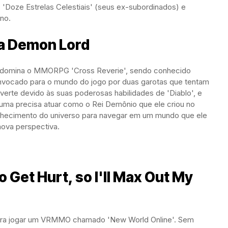
 'Doze Estrelas Celestiais' (seus ex-subordinados) e
no.
a Demon Lord
 domina o MMORPG 'Cross Reverie', sendo conhecido
invocado para o mundo do jogo por duas garotas que tentam
inverte devido às suas poderosas habilidades de 'Diablo', e
uma precisa atuar como o Rei Demônio que ele criou no
conhecimento do universo para navegar em um mundo que ele
nova perspectiva.
to Get Hurt, so I'll Max Out My
ara jogar um VRMMO chamado 'New World Online'. Sem