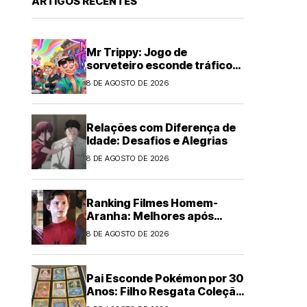
ARTIGOS RECENTES
Mr Trippy: Jogo de
sorveteiro esconde tráfico
de drogas
8 DE AGOSTO DE 2026
Relações com Diferença de
Idade: Desafios e Alegrias
8 DE AGOSTO DE 2026
Ranking Filmes Homem-
Aranha: Melhores após
Brand New Day
8 DE AGOSTO DE 2026
Pai Esconde Pokémon por 30
Anos: Filho Resgata Coleção
Clássica