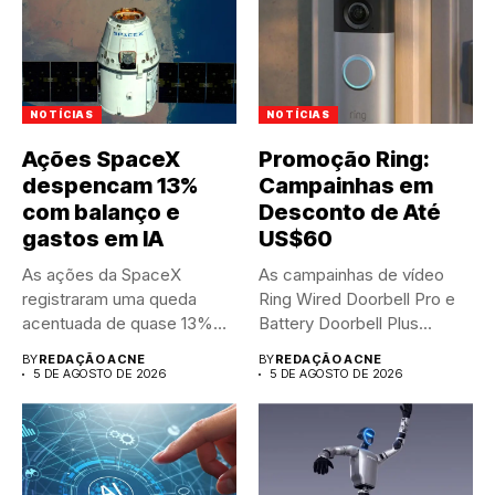
NOTÍCIAS
NOTÍCIAS
Ações SpaceX
Promoção Ring:
despencam 13%
Campainhas em
com balanço e
Desconto de Até
gastos em IA
US$60
As ações da SpaceX
As campainhas de vídeo
registraram uma queda
Ring Wired Doorbell Pro e
acentuada de quase 13%
Battery Doorbell Plus...
nas...
BY
REDAÇÃO ACNE
BY
REDAÇÃO ACNE
5 DE AGOSTO DE 2026
5 DE AGOSTO DE 2026