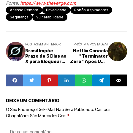
Fonte:
https://www.theverge.com
Acesso Remoto
Privacidade
Robôs Aspiradores
Segurança
Vulnerabilidade
POSTAGEM ANTERIOR
PRÓXIMA POSTAGEM
Brasil Impõe
Netflix Cancela
Prazo de 5 Dias ao
"Terminator
X para Bloquear
Zero" Após Uma
Imagens Sexuais
Temporada,
Geradas por IA
Apesar de
Roteiros
Avançados
DEIXE UM COMENTÁRIO
O Seu Endereço De E-Mail Não Será Publicado.
Campos
Obrigatórios São Marcados Com
*