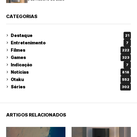
CATEGORIAS
Destaque
21
Entretenimento
7
Filmes
222
Games
323
Indicação
7
Notícias
818
Otaku
552
Séries
302
ARTIGOS RELACIONADOS