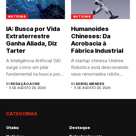
NOTÍCIAS
NOTÍCIAS
IA: Busca por Vida
Humanoides
Extraterrestre
Chineses: Da
Ganha Aliada, Diz
Acrobacia à
Tarter
Fábrica Industrial
A Inteligência Artificial (IA)
A startup chinesa Unitree
surge como um pilar
Robotics está direcionando
fundamental na busca por...
seus renomados robôs
humanoides, antes...
BY
REDAÇÃO ACNE
BY
ADRIEL MENDES
5 DE AGOSTO DE 2026
5 DE AGOSTO DE 2026
CATEGORIAS
Otaku
Destaque