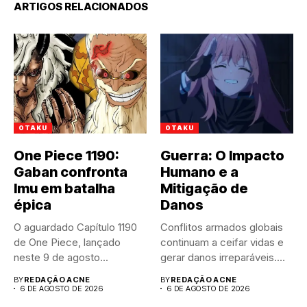
ARTIGOS RELACIONADOS
OTAKU
OTAKU
One Piece 1190:
Guerra: O Impacto
Gaban confronta
Humano e a
Imu em batalha
Mitigação de
épica
Danos
O aguardado Capítulo 1190
Conflitos armados globais
de One Piece, lançado
continuam a ceifar vidas e
neste 9 de agosto...
gerar danos irreparáveis.
A...
BY
REDAÇÃO ACNE
BY
REDAÇÃO ACNE
6 DE AGOSTO DE 2026
6 DE AGOSTO DE 2026