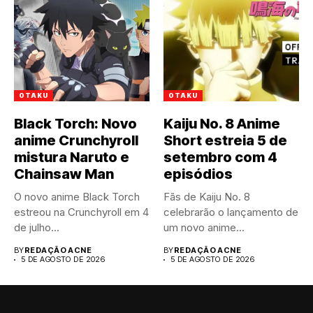
OTAKU
OTAKU
Black Torch: Novo
Kaiju No. 8 Anime
anime Crunchyroll
Short estreia 5 de
mistura Naruto e
setembro com 4
Chainsaw Man
episódios
O novo anime Black Torch
Fãs de Kaiju No. 8
estreou na Crunchyroll em 4
celebrarão o lançamento de
de julho...
um novo anime...
BY
REDAÇÃO ACNE
BY
REDAÇÃO ACNE
5 DE AGOSTO DE 2026
5 DE AGOSTO DE 2026