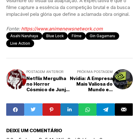
vislumbre do visual da adaptação. A expectativa é que o
filme capture a essência da competição brutal e da busca
implacável pela glória que define a aclamada obra original.
Fonte:
https://www.animenewsnetwork.com
Asahi Naruhaya
Blue Lock
Filme
Gin Gagamaru
Live Action
POSTAGEM ANTERIOR
PRÓXIMA POSTAGEM
Netflix Mergulha
Nvidia: A Empresa
no Horror
Mais Valiosa do
Cósmico de Junji
Mundo e a
Ito com
Remuneração de
Inesperada
seus
Adaptação Live-
Engenheiros de
Action 'Bloody
IA
Smart'
DEIXE UM COMENTÁRIO