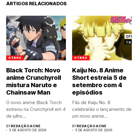
ARTIGOS RELACIONADOS
OTAKU
OTAKU
Black Torch: Novo
Kaiju No. 8 Anime
anime Crunchyroll
Short estreia 5 de
mistura Naruto e
setembro com 4
Chainsaw Man
episódios
O novo anime Black Torch
Fãs de Kaiju No. 8
estreou na Crunchyroll em 4
celebrarão o lançamento de
de julho...
um novo anime...
BY
REDAÇÃO ACNE
BY
REDAÇÃO ACNE
5 DE AGOSTO DE 2026
5 DE AGOSTO DE 2026