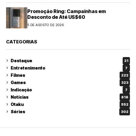
Promoção Ring: Campainhas em
Desconto de Até US$60
5 DE AGOSTO DE 2026
CATEGORIAS
Destaque
21
Entretenimento
7
Filmes
222
Games
323
Indicação
7
Notícias
818
Otaku
552
Séries
302