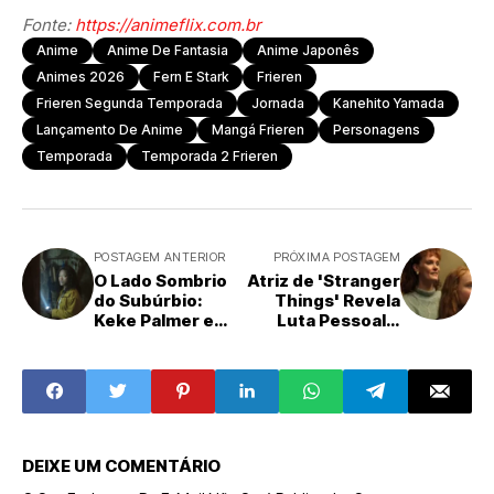
Fonte:
https://animeflix.com.br
Anime
Anime De Fantasia
Anime Japonês
Animes 2026
Fern E Stark
Frieren
Frieren Segunda Temporada
Jornada
Kanehito Yamada
Lançamento De Anime
Mangá Frieren
Personagens
Temporada
Temporada 2 Frieren
POSTAGEM ANTERIOR
PRÓXIMA POSTAGEM
O Lado Sombrio
Atriz de 'Stranger
do Subúrbio:
Things' Revela
Keke Palmer e
Luta Pessoal e
Jack Whitehall
Explica Ausência
Estrelam 'The
da Mãe de Max na
'Burbs', Uma
Temporada Final
Comédia de
Horror no
Peacock
DEIXE UM COMENTÁRIO