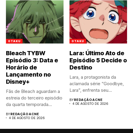
OTAKU
OTAKU
Bleach TYBW
Lara: Último Ato de
Episódio 3: Data e
Episódio 5 Decide o
Horário de
Destino
Lançamento no
Lara, a protagonista da
Disney+
aclamada série “Goodbye,
Lara”, enfrenta seu
Fãs de Bleach aguardam a
momento mais...
estreia do terceiro episódio
BY
REDAÇÃO ACNE
da quarta temporada...
4 DE AGOSTO DE 2026
BY
REDAÇÃO ACNE
4 DE AGOSTO DE 2026