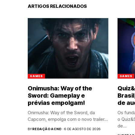
ARTIGOS RELACIONADOS
GAMES
GAMES
Onimusha: Way of the
Quiz&
Sword: Gameplay e
Brasil
prévias empolgam!
de au
Onimusha: Way of the Sword, da
Os fund
Capcom, empolga com o novo trailer...
o Quiz&S
de...
BY
REDAÇÃO ACNE
6 DE AGOSTO DE 2026