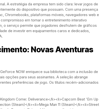
nal. A estratégia da empresa tem sido clara: levar jogos de
dentemente do dispositivo que possuam. Com uma presença
ac, Chromebooks, plataformas móveis, navegadores web e
o compromisso em tornar o entretenimento interativo
vem, o serviço permite que jogadores desfrutem de gráficos
idade de investir em equipamentos caros e dedicados,
A.
cimento: Novas Aventuras
o GeForce NOW enriquece sua biblioteca com a inclusão de
ais opções para seus assinantes. A seleção abrange
rentes preferências de jogo. Os títulos recém-adicionados
i>Kingdom Come: Deliverance</li><li>Capcom Beat 'Em Up
ection (Steam)</li><li>Mega Man 11 (Steam)</li><li>Street