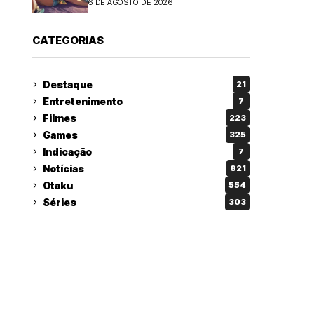
6 DE AGOSTO DE 2026
CATEGORIAS
Destaque
21
Entretenimento
7
Filmes
223
Games
325
Indicação
7
Notícias
821
Otaku
554
Séries
303