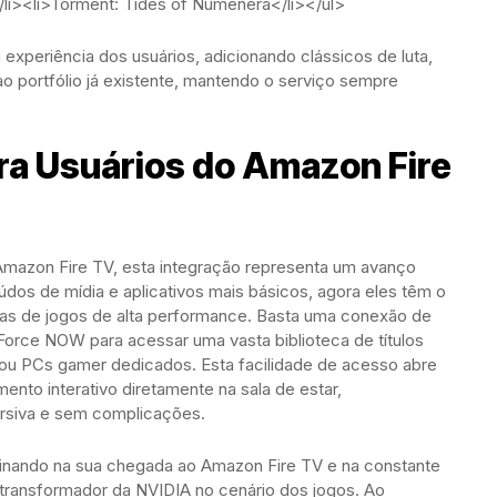
/li><li>Torment: Tides of Numenera</li></ul>
a experiência dos usuários, adicionando clássicos de luta,
 portfólio já existente, mantendo o serviço sempre
ra Usuários do Amazon Fire
 Amazon Fire TV, esta integração representa um avanço
eúdos de mídia e aplicativos mais básicos, agora eles têm o
as de jogos de alta performance. Basta uma conexão de
eForce NOW para acessar uma vasta biblioteca de títulos
ou PCs gamer dedicados. Esta facilidade de acesso abre
nto interativo diretamente na sala de estar,
rsiva e sem complicações.
nando na sua chegada ao Amazon Fire TV e na constante
 transformador da NVIDIA no cenário dos jogos. Ao