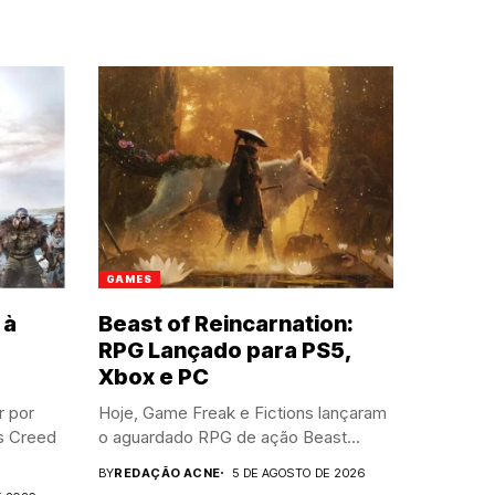
GAMES
 à
Beast of Reincarnation:
RPG Lançado para PS5,
Xbox e PC
r por
Hoje, Game Freak e Fictions lançaram
’s Creed
o aguardado RPG de ação Beast...
BY
REDAÇÃO ACNE
5 DE AGOSTO DE 2026