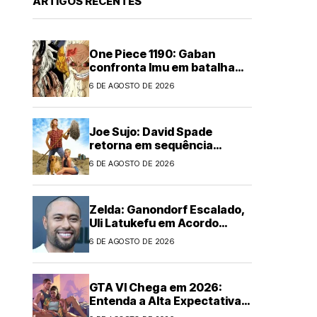
ARTIGOS RECENTES
One Piece 1190: Gaban
confronta Imu em batalha
épica
6 DE AGOSTO DE 2026
Joe Sujo: David Spade
retorna em sequência
animada
6 DE AGOSTO DE 2026
Zelda: Ganondorf Escalado,
Uli Latukefu em Acordo
Multi-filmes
6 DE AGOSTO DE 2026
GTA VI Chega em 2026:
Entenda a Alta Expectativa
Global