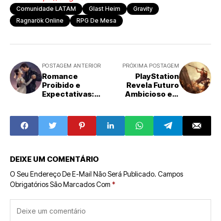
Comunidade LATAM
Glast Heim
Gravity
Ragnarök Online
RPG De Mesa
POSTAGEM ANTERIOR
PRÓXIMA POSTAGEM
Romance
PlayStation
Proibido e
Revela Futuro
Expectativas:
Ambicioso em
Netflix Lança
State of Play de
Trailer da 2ª Parte
Fevereiro de
da 4ª Temporada
2026: Remake
de 'Bridgerton'
Clássico de God
com Destaque
of War Lidera
para Benedict e
Onda de
Sophie
Anúncios
DEIXE UM COMENTÁRIO
O Seu Endereço De E-Mail Não Será Publicado.
Campos
Obrigatórios São Marcados Com
*