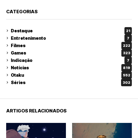
CATEGORIAS
Destaque
21
Entretenimento
7
Filmes
222
Games
323
Indicação
7
Notícias
819
Otaku
552
Séries
302
ARTIGOS RELACIONADOS