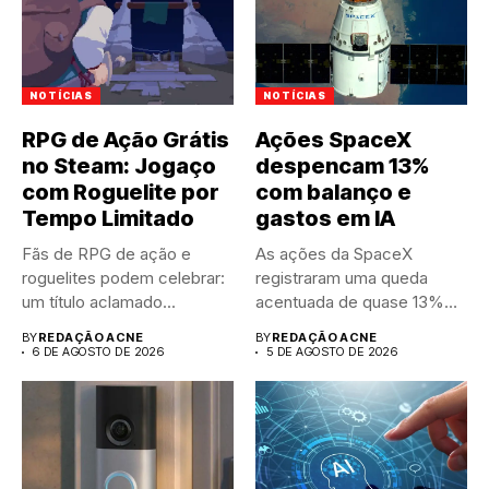
NOTÍCIAS
NOTÍCIAS
RPG de Ação Grátis
Ações SpaceX
no Steam: Jogaço
despencam 13%
com Roguelite por
com balanço e
Tempo Limitado
gastos em IA
Fãs de RPG de ação e
As ações da SpaceX
roguelites podem celebrar:
registraram uma queda
um título aclamado...
acentuada de quase 13%
nas...
BY
REDAÇÃO ACNE
BY
REDAÇÃO ACNE
6 DE AGOSTO DE 2026
5 DE AGOSTO DE 2026