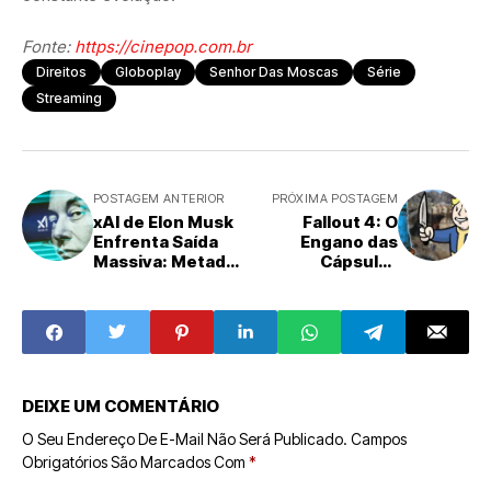
Fonte:
https://cinepop.com.br
Direitos
Globoplay
Senhor Das Moscas
Série
Streaming
POSTAGEM ANTERIOR
PRÓXIMA POSTAGEM
xAI de Elon Musk
Fallout 4: O
Enfrenta Saída
Engano das
Massiva: Metade
Cápsulas
dos Fundadores
Pulowski e Sua
Deixa a Empresa
Peculiar Utilidade
de Inteligência
no Apocalipse
Artificial
DEIXE UM COMENTÁRIO
O Seu Endereço De E-Mail Não Será Publicado.
Campos
Obrigatórios São Marcados Com
*