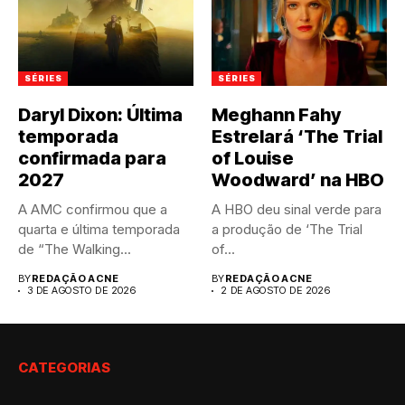
SÉRIES
SÉRIES
Daryl Dixon: Última
Meghann Fahy
temporada
Estrelará ‘The Trial
confirmada para
of Louise
2027
Woodward’ na HBO
A AMC confirmou que a
A HBO deu sinal verde para
quarta e última temporada
a produção de ‘The Trial
de “The Walking...
of...
BY
REDAÇÃO ACNE
BY
REDAÇÃO ACNE
3 DE AGOSTO DE 2026
2 DE AGOSTO DE 2026
CATEGORIAS