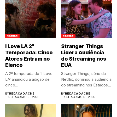
SÉRIES
SÉRIES
I Love LA 2ª
Stranger Things
Temporada: Cinco
Lidera Audiência
Atores Entram no
do Streaming nos
Elenco
EUA
A 2ª temporada de ‘I Love
Stranger Things, série da
LA’ anunciou a adição de
Netflix, dominou a audiência
cinco...
do streaming nos Estados...
BY
REDAÇÃO ACNE
BY
REDAÇÃO ACNE
5 DE AGOSTO DE 2026
4 DE AGOSTO DE 2026