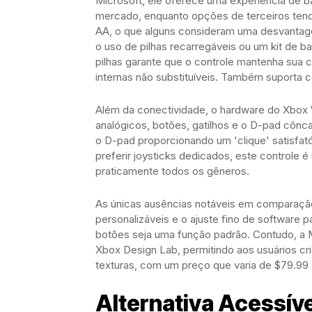
Microsoft, ele oferece uma experiência de bai
mercado, enquanto opções de terceiros tende
AA, o que alguns consideram uma desvantagem
o uso de pilhas recarregáveis ou um kit de ba
pilhas garante que o controle mantenha sua c
internas não substituíveis. Também suporta 
Além da conectividade, o hardware do Xbox W
analógicos, botões, gatilhos e o D-pad cônc
o D-pad proporcionando um 'clique' satisfat
preferir joysticks dedicados, este controle 
praticamente todos os gêneros.
As únicas ausências notáveis em comparaçã
personalizáveis e o ajuste fino de software
botões seja uma função padrão. Contudo, a M
Xbox Design Lab, permitindo aos usuários c
texturas, com um preço que varia de $79.99
Alternativa Acessíve