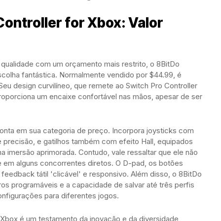
ontroller for Xbox: Valor
qualidade com um orçamento mais restrito, o 8BitDo
scolha fantástica. Normalmente vendido por $44.99, é
eu design curvilíneo, que remete ao Switch Pro Controller
roporciona um encaixe confortável nas mãos, apesar de ser
onta em sua categoria de preço. Incorpora joysticks com
 e precisão, e gatilhos também com efeito Hall, equipados
 imersão aprimorada. Contudo, vale ressaltar que ele não
te em alguns concorrentes diretos. O D-pad, os botões
edback tátil 'clicável' e responsivo. Além disso, o 8BitDo
os programáveis e a capacidade de salvar até três perfis
onfigurações para diferentes jogos.
 Xbox é um testamento da inovação e da diversidade,