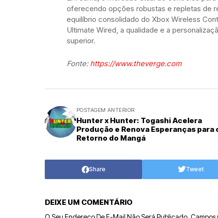
oferecendo opções robustas e repletas de re
equilíbrio consolidado do Xbox Wireless Cont
Ultimate Wired, a qualidade e a personalizaç
superior.
Fonte:
https://www.theverge.com
POSTAGEM ANTERIOR
Hunter x Hunter: Togashi Acelera
Produção e Renova Esperanças para 
Retorno do Mangá
Share
Tweet
DEIXE UM COMENTÁRIO
O Seu Endereço De E-Mail Não Será Publicado.
Campos 