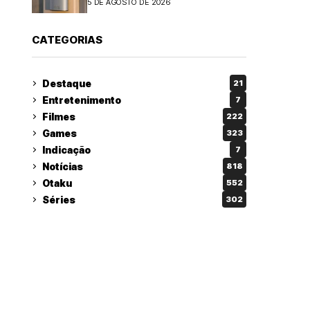
5 DE AGOSTO DE 2026
CATEGORIAS
Destaque
21
Entretenimento
7
Filmes
222
Games
323
Indicação
7
Notícias
818
Otaku
552
Séries
302