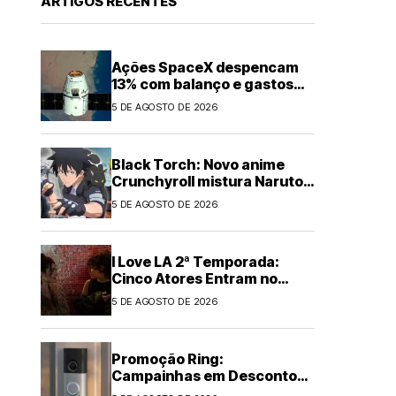
ARTIGOS RECENTES
Ações SpaceX despencam
13% com balanço e gastos
em IA
5 DE AGOSTO DE 2026
Black Torch: Novo anime
Crunchyroll mistura Naruto e
Chainsaw Man
5 DE AGOSTO DE 2026
I Love LA 2ª Temporada:
Cinco Atores Entram no
Elenco
5 DE AGOSTO DE 2026
Promoção Ring:
Campainhas em Desconto
de Até US$60