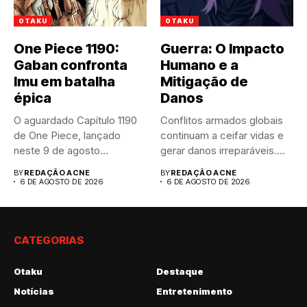
OTAKU
OTAKU
One Piece 1190:
Guerra: O Impacto
Gaban confronta
Humano e a
Imu em batalha
Mitigação de
épica
Danos
O aguardado Capítulo 1190
Conflitos armados globais
de One Piece, lançado
continuam a ceifar vidas e
neste 9 de agosto...
gerar danos irreparáveis.
A...
BY
REDAÇÃO ACNE
BY
REDAÇÃO ACNE
6 DE AGOSTO DE 2026
6 DE AGOSTO DE 2026
CATEGORIAS
Otaku
Destaque
Notícias
Entretenimento