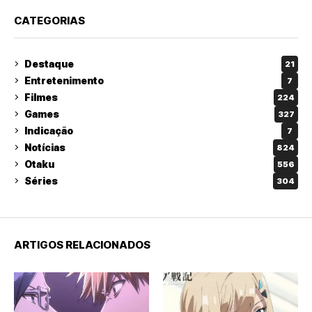
CATEGORIAS
Destaque
21
Entretenimento
7
Filmes
224
Games
327
Indicação
7
Notícias
824
Otaku
556
Séries
304
ARTIGOS RELACIONADOS