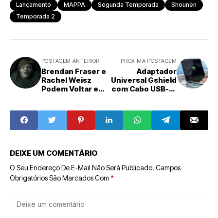
Lançamento
MAPPA
Segunda Temporada
Shounen
Temporada 2
POSTAGEM ANTERIOR
PRÓXIMA POSTAGEM
Brendan Fraser e
Adaptador
Rachel Weisz
Universal Gshield
Podem Voltar em
com Cabo USB-C:
"A Múmia"
Ofertas
Clássica
Imperdíveis
DEIXE UM COMENTÁRIO
O Seu Endereço De E-Mail Não Será Publicado.
Campos
Obrigatórios São Marcados Com
*