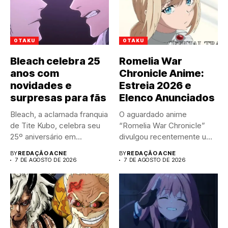
OTAKU
OTAKU
Bleach celebra 25
Romelia War
anos com
Chronicle Anime:
novidades e
Estreia 2026 e
surpresas para fãs
Elenco Anunciados
Bleach, a aclamada franquia
O aguardado anime
de Tite Kubo, celebra seu
“Romelia War Chronicle”
25º aniversário em...
divulgou recentemente um
trailer impactante,
BY
REDAÇÃO ACNE
BY
REDAÇÃO ACNE
revelando...
7 DE AGOSTO DE 2026
7 DE AGOSTO DE 2026