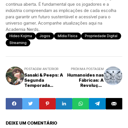
continua aberta. É fundamental que os jogadores e a
indústria compreendam as implicações de cada escolha
para garantir um futuro sustentável e acessível para o
universo gamer. Acompanhe atualizações aqui na
Academia Nerds.
Hideo Kojima
Jogos
Mídia Física
Propriedade Digital
Streaming
POSTAGEM ANTERIOR
PRÓXIMA POSTAGEM
Sasaki & Peeps: A
Humanoides nas
Segunda
Fábricas: A
Temporada
Revolução
Chega Dobrando
Robótica e o
a Aposta em
Desafio Urgente
Fantasia e Ação
da Segurança
DEIXE UM COMENTÁRIO