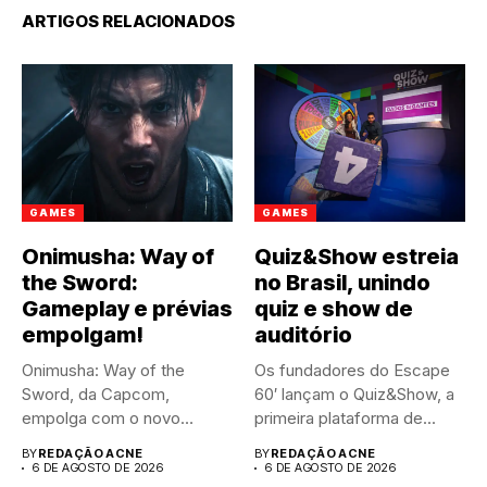
ARTIGOS RELACIONADOS
GAMES
GAMES
Onimusha: Way of
Quiz&Show estreia
the Sword:
no Brasil, unindo
Gameplay e prévias
quiz e show de
empolgam!
auditório
Onimusha: Way of the
Os fundadores do Escape
Sword, da Capcom,
60′ lançam o Quiz&Show, a
empolga com o novo
primeira plataforma de...
trailer...
BY
REDAÇÃO ACNE
BY
REDAÇÃO ACNE
6 DE AGOSTO DE 2026
6 DE AGOSTO DE 2026