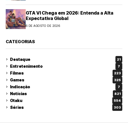
GTA VI Chega em 2026: Entenda a Alta
Expectativa Global
6 DE AGOSTO DE 2026
CATEGORIAS
Destaque
21
Entretenimento
7
Filmes
223
Games
325
Indicação
7
Notícias
821
Otaku
554
Séries
303