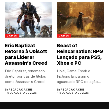
GAMES
GAMES
Eric Baptizat
Beast of
Retorna à Ubisoft
Reincarnation: RPG
para Liderar
Lançado para PS5,
Assassin’s Creed
Xbox e PC
Eric Baptizat, renomado
Hoje, Game Freak e
diretor por trás de títulos
Fictions lançaram o
como Assassin’s Creed
aguardado RPG de ação
Valhalla...
Beast...
BY
REDAÇÃO ACNE
BY
REDAÇÃO ACNE
5 DE AGOSTO DE 2026
5 DE AGOSTO DE 2026