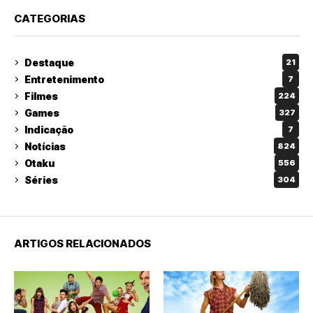
CATEGORIAS
Destaque
21
Entretenimento
7
Filmes
224
Games
327
Indicação
7
Notícias
824
Otaku
556
Séries
304
ARTIGOS RELACIONADOS