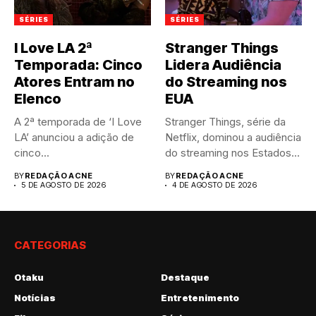
SÉRIES
SÉRIES
I Love LA 2ª
Stranger Things
Temporada: Cinco
Lidera Audiência
Atores Entram no
do Streaming nos
Elenco
EUA
A 2ª temporada de ‘I Love
Stranger Things, série da
LA’ anunciou a adição de
Netflix, dominou a audiência
cinco...
do streaming nos Estados...
BY
REDAÇÃO ACNE
BY
REDAÇÃO ACNE
5 DE AGOSTO DE 2026
4 DE AGOSTO DE 2026
CATEGORIAS
Otaku
Destaque
Notícias
Entretenimento