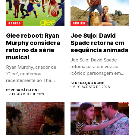
SÉRIES
SÉRIES
Glee reboot: Ryan
Joe Sujo: David
Murphy considera
Spade retorna em
retorno da série
sequência animada
musical
Joe Sujo: David Spade
retorna para dar voz ao
Ryan Murphy, criador de
icônico personagem em...
‘Glee’, confirmou
recentemente ao The
BY
REDAÇÃO ACNE
Hollywood Reporter que...
6 DE AGOSTO DE 2026
BY
REDAÇÃO ACNE
7 DE AGOSTO DE 2026