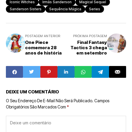
Iconic Witches
Irmãs Sanderson
Magical Sequel
Sanderson Sisters
Sequência Mágica
Series
POSTAGEM ANTERIOR
PRÓXIMA POSTAGEM
One Piece
Final Fantasy
comemora 28
Tactics 3 chega
anos de história
em setembro
DEIXE UM COMENTÁRIO
O Seu Endereço De E-Mail Não Será Publicado.
Campos
Obrigatórios São Marcados Com
*