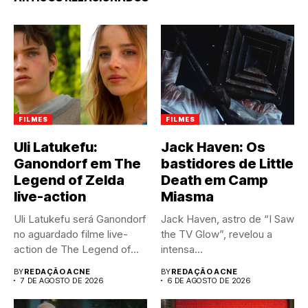
FILMES
FILMES
Uli Latukefu:
Jack Haven: Os
Ganondorf em The
bastidores de Little
Legend of Zelda
Death em Camp
live-action
Miasma
Uli Latukefu será Ganondorf
Jack Haven, astro de “I Saw
no aguardado filme live-
the TV Glow”, revelou a
action de The Legend of...
intensa...
BY
REDAÇÃO ACNE
BY
REDAÇÃO ACNE
7 DE AGOSTO DE 2026
6 DE AGOSTO DE 2026