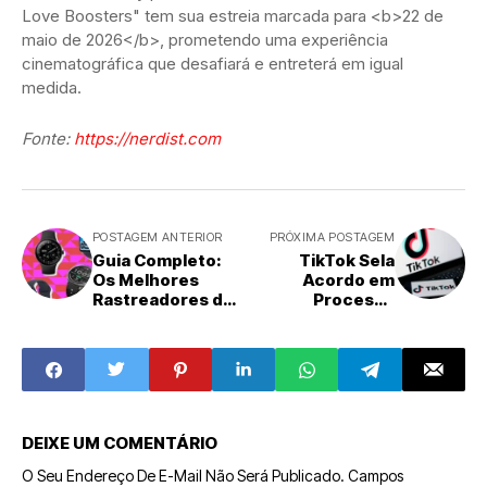
Love Boosters" tem sua estreia marcada para <b>22 de
maio de 2026</b>, prometendo uma experiência
cinematográfica que desafiará e entreterá em igual
medida.
Fonte:
https://nerdist.com
POSTAGEM ANTERIOR
PRÓXIMA POSTAGEM
Guia Completo:
TikTok Sela
Os Melhores
Acordo em
Rastreadores de
Processo
Fitness e
Multimilionário
Smartwatches de
sobre
2026 para Cada
Dependência
Estilo de Vida
Digital nos EUA
DEIXE UM COMENTÁRIO
O Seu Endereço De E-Mail Não Será Publicado.
Campos