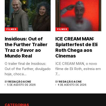
FILMES
FILMES
Insidious: Out of
ICE CREAM MAN:
the Further Trailer
Splatterfest de Eli
Traz o Pavor ao
Roth Chega aos
Mundo Real
Cinemas
O trailer final de Insidious:
ICE CREAM MAN, o novo
Out of the Further, divulgado
filme de Eli Roth, estreia em
hoje, choca...
7...
BY
REDAÇÃO ACNE
BY
REDAÇÃO ACNE
5 DE AGOSTO DE 2026
4 DE AGOSTO DE 2026
CATEGORIAS