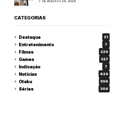
7 DE AGOSTO DE 2026
CATEGORIAS
Destaque
21
Entretenimento
7
Filmes
224
Games
327
Indicação
7
Notícias
824
Otaku
556
Séries
304