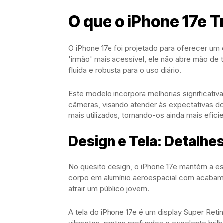
O que o iPhone 17e T
O iPhone 17e foi projetado para oferecer um
'irmão' mais acessível, ele não abre mão de 
fluida e robusta para o uso diário.
Este modelo incorpora melhorias significati
câmeras, visando atender às expectativas do
mais utilizados, tornando-os ainda mais efici
Design e Tela: Detalhes
No quesito design, o iPhone 17e mantém a es
corpo em alumínio aeroespacial com acabam
atrair um público jovem.
A tela do iPhone 17e é um display Super Ret
vibrantes, pretos profundos e excelente bril