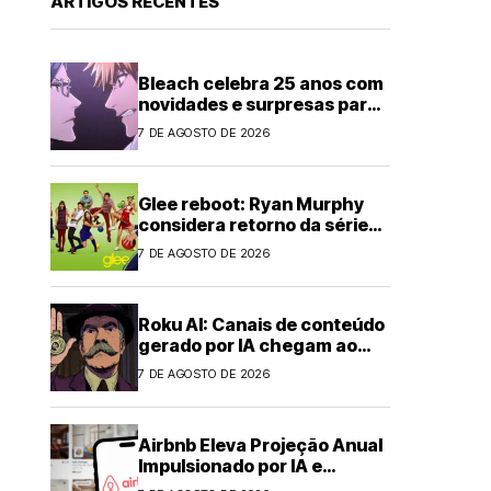
ARTIGOS RECENTES
Bleach celebra 25 anos com
novidades e surpresas para
fãs
7 DE AGOSTO DE 2026
Glee reboot: Ryan Murphy
considera retorno da série
musical
7 DE AGOSTO DE 2026
Roku AI: Canais de conteúdo
gerado por IA chegam ao
streaming
7 DE AGOSTO DE 2026
Airbnb Eleva Projeção Anual
Impulsionado por IA e
Demanda Forte