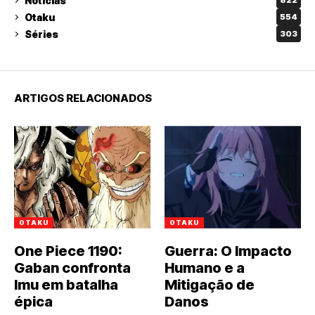
Notícias
822
Otaku
554
Séries
303
ARTIGOS RELACIONADOS
OTAKU
OTAKU
One Piece 1190:
Guerra: O Impacto
Gaban confronta
Humano e a
Imu em batalha
Mitigação de
épica
Danos