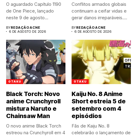
O aguardado Capítulo 1190
Conflitos armados globais
de One Piece, lançado
continuam a ceifar vidas e
neste 9 de agosto...
gerar danos irreparáveis.
A...
BY
REDAÇÃO ACNE
BY
REDAÇÃO ACNE
6 DE AGOSTO DE 2026
6 DE AGOSTO DE 2026
OTAKU
OTAKU
Black Torch: Novo
Kaiju No. 8 Anime
anime Crunchyroll
Short estreia 5 de
mistura Naruto e
setembro com 4
Chainsaw Man
episódios
O novo anime Black Torch
Fãs de Kaiju No. 8
estreou na Crunchyroll em 4
celebrarão o lançamento de