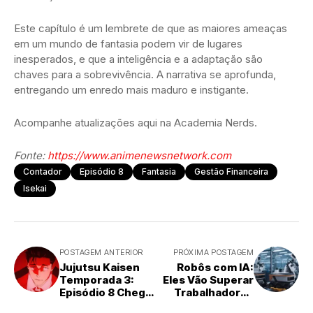
Este capítulo é um lembrete de que as maiores ameaças
em um mundo de fantasia podem vir de lugares
inesperados, e que a inteligência e a adaptação são
chaves para a sobrevivência. A narrativa se aprofunda,
entregando um enredo mais maduro e instigante.
Acompanhe atualizações aqui na Academia Nerds.
Fonte:
https://www.animenewsnetwork.com
Contador
Episódio 8
Fantasia
Gestão Financeira
Isekai
POSTAGEM ANTERIOR
PRÓXIMA POSTAGEM
Jujutsu Kaisen
Robôs com IA:
Temporada 3:
Eles Vão Superar
Episódio 8 Chega
Trabalhadores
com Destaque
Humanos em