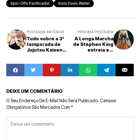
Spin-Offs Pacificador
Viola Davis Waller
POSTAGEM ANTERIOR
PRÓXIMA POSTAGEM
Tudo sobre a 3ª
A Longa Marcha
temporada de
de Stephen King
Jujutsu Kaisen
estreia em
em 2026
setembro
DEIXE UM COMENTÁRIO
O Seu Endereço De E-Mail Não Será Publicado.
Campos
Obrigatórios São Marcados Com
*