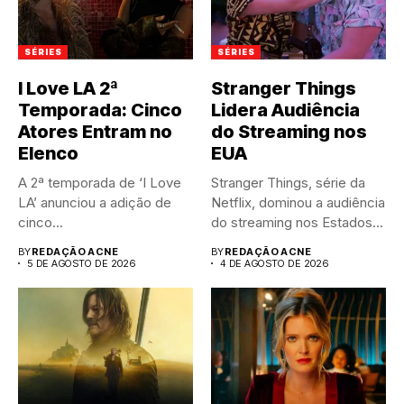
SÉRIES
SÉRIES
I Love LA 2ª
Stranger Things
Temporada: Cinco
Lidera Audiência
Atores Entram no
do Streaming nos
Elenco
EUA
A 2ª temporada de ‘I Love
Stranger Things, série da
LA’ anunciou a adição de
Netflix, dominou a audiência
cinco...
do streaming nos Estados...
BY
REDAÇÃO ACNE
BY
REDAÇÃO ACNE
5 DE AGOSTO DE 2026
4 DE AGOSTO DE 2026