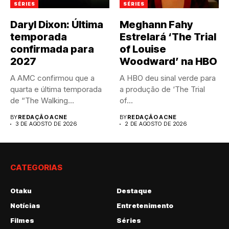
SÉRIES
SÉRIES
Daryl Dixon: Última
Meghann Fahy
temporada
Estrelará ‘The Trial
confirmada para
of Louise
2027
Woodward’ na HBO
A AMC confirmou que a
A HBO deu sinal verde para
quarta e última temporada
a produção de ‘The Trial
de “The Walking...
of...
BY
REDAÇÃO ACNE
BY
REDAÇÃO ACNE
3 DE AGOSTO DE 2026
2 DE AGOSTO DE 2026
CATEGORIAS
Otaku
Destaque
Notícias
Entretenimento
Filmes
Séries