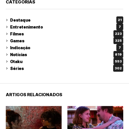
CATEGORIAS
Destaque
21
Entretenimento
7
Filmes
223
Games
325
Indicação
7
Notícias
819
Otaku
553
Séries
302
ARTIGOS RELACIONADOS