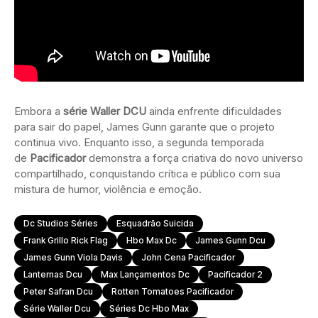
Embora a
série Waller DCU
ainda enfrente dificuldades
para sair do papel, James Gunn garante que o projeto
continua vivo. Enquanto isso, a segunda temporada
de
Pacificador
demonstra a força criativa do novo universo
compartilhado, conquistando crítica e público com sua
mistura de humor, violência e emoção.
Dc Studios Séries
Esquadrão Suicida
Frank Grillo Rick Flag
Hbo Max Dc
James Gunn Dcu
James Gunn Viola Davis
John Cena Pacificador
Lanternas Dcu
Max Lançamentos Dc
Pacificador 2
Peter Safran Dcu
Rotten Tomatoes Pacificador
Série Waller Dcu
Séries Dc Hbo Max