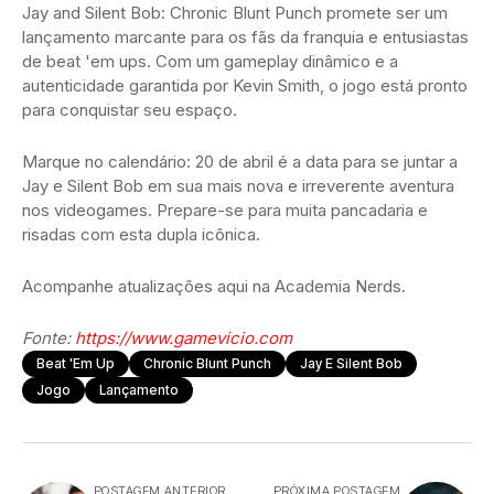
Jay and Silent Bob: Chronic Blunt Punch promete ser um
lançamento marcante para os fãs da franquia e entusiastas
de beat 'em ups. Com um gameplay dinâmico e a
autenticidade garantida por Kevin Smith, o jogo está pronto
para conquistar seu espaço.
Marque no calendário: 20 de abril é a data para se juntar a
Jay e Silent Bob em sua mais nova e irreverente aventura
nos videogames. Prepare-se para muita pancadaria e
risadas com esta dupla icônica.
Acompanhe atualizações aqui na Academia Nerds.
Fonte:
https://www.gamevicio.com
Beat 'em Up
Chronic Blunt Punch
Jay E Silent Bob
Jogo
Lançamento
POSTAGEM ANTERIOR
PRÓXIMA POSTAGEM