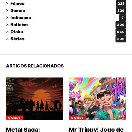
Filmes
225
Games
329
Indicação
7
Notícias
829
Otaku
560
Séries
306
ARTIGOS RELACIONADOS
GAMES
GAMES
Metal Saga:
Mr Trippy: Jogo de