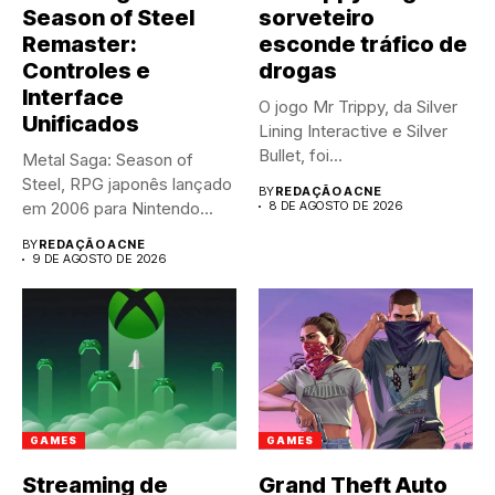
Season of Steel
sorveteiro
Remaster:
esconde tráfico de
Controles e
drogas
Interface
O jogo Mr Trippy, da Silver
Unificados
Lining Interactive e Silver
Bullet, foi...
Metal Saga: Season of
Steel, RPG japonês lançado
BY
REDAÇÃO ACNE
em 2006 para Nintendo...
8 DE AGOSTO DE 2026
BY
REDAÇÃO ACNE
9 DE AGOSTO DE 2026
GAMES
GAMES
Streaming de
Grand Theft Auto