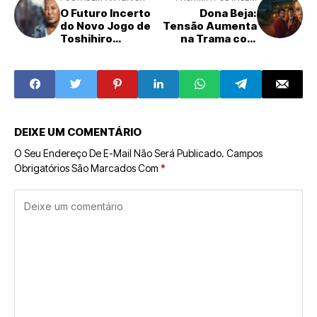
O Futuro Incerto
Dona Beja:
do Novo Jogo de
Tensão Aumenta
Toshihiro
na Trama com
Nagoshi Após
Desafios para
Corte de
Grazi Massafera
Investimento
nos Próximos
Episódios da Max
DEIXE UM COMENTÁRIO
O Seu Endereço De E-Mail Não Será Publicado.
Campos
Obrigatórios São Marcados Com
*