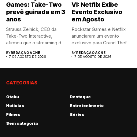
Games: Take-Two
VI: Netflix Exibe
prevê guinada em 3
Evento Exclusivo
anos
em Agosto
Strauss Zelnick, CEO da
Rockstar Games e Netflix
Take-Two Interactive,
anunciaram um evento
afirmou que o streaming de
exclusivo para Grand Theft
jogos...
Auto...
BY
REDAÇÃO ACNE
BY
REDAÇÃO ACNE
7 DE AGOSTO DE 2026
7 DE AGOSTO DE 2026
CATEGORIAS
Otaku
Destaque
Notícias
Entretenimento
Filmes
Séries
Sem categoria