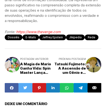
passo significativo na compreensão completa da extensão
de suas operações e na identificação de todos os
envolvidos, reafirmando o compromisso com a verdade e
a responsabilização.
Fonte:
https://www.theverge.com
Dossiês
E-Mails
Jeffrey Epstein
Jikipedia
Rede
POSTAGEM ANTERIOR
PRÓXIMA POSTAGEM
A Magia de Mario
Tatsuki Fujimoto:
Ganha Vida: Spin
A Ascensão de
Master Lança
um Gênio e o
Brinquedo
Legado que
Interativo
Redefine o Mangá
Hatchin' Yoshi
para o Filme
Super Mario
Galaxy
DEIXE UM COMENTÁRIO