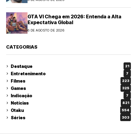
GTA VI Chega em 2026: Entenda a Alta
Expectativa Global
6 DE AGOSTO DE 2026
CATEGORIAS
Destaque
21
Entretenimento
7
Filmes
223
Games
325
Indicação
7
Notícias
821
Otaku
554
Séries
303