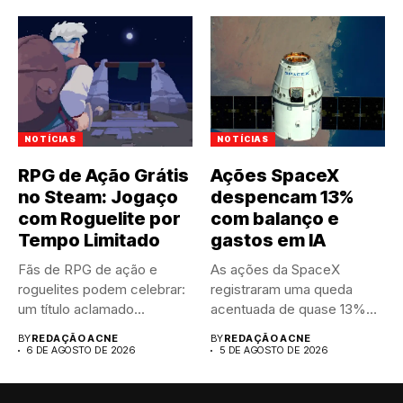
NOTÍCIAS
NOTÍCIAS
RPG de Ação Grátis
Ações SpaceX
no Steam: Jogaço
despencam 13%
com Roguelite por
com balanço e
Tempo Limitado
gastos em IA
Fãs de RPG de ação e
As ações da SpaceX
roguelites podem celebrar:
registraram uma queda
um título aclamado...
acentuada de quase 13%
nas...
BY
REDAÇÃO ACNE
BY
REDAÇÃO ACNE
6 DE AGOSTO DE 2026
5 DE AGOSTO DE 2026