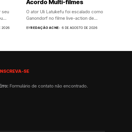
Acordo Multi-filmes
r seu
O ator Uli Latukefu foi escalado como
u...
Ganondorf no filme live-action de...
E 2026
BY
REDAÇÃO ACNE
6 DE AGOSTO DE 2026
INSCREVA-SE
Erro:
Formulário de contato não encontrado.