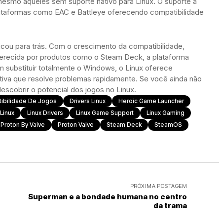
 mesmo aqueles sem suporte nativo para Linux. O suporte a
ataformas como EAC e Battleye oferecendo compatibilidade
icou para trás. Com o crescimento da compatibilidade,
oferecida por produtos como o Steam Deck, a plataforma
 substituir totalmente o Windows, o Linux oferece
iva que resolve problemas rapidamente. Se você ainda não
escobrir o potencial dos jogos no Linux.
ibilidade De Jogos
Drivers Linux
Heroic Game Launcher
Linux
Linux Drivers
Linux Game Support
Linux Gaming
Proton By Valve
Proton Valve
Steam Deck
SteamOS
PRÓXIMA POSTAGEM
Superman e a bondade humana no centro
da trama