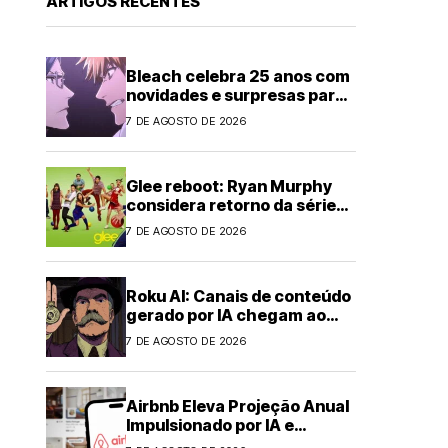
ARTIGOS RECENTES
Bleach celebra 25 anos com
novidades e surpresas para
fãs
7 DE AGOSTO DE 2026
Glee reboot: Ryan Murphy
considera retorno da série
musical
7 DE AGOSTO DE 2026
Roku AI: Canais de conteúdo
gerado por IA chegam ao
streaming
7 DE AGOSTO DE 2026
Airbnb Eleva Projeção Anual
Impulsionado por IA e
Demanda Forte