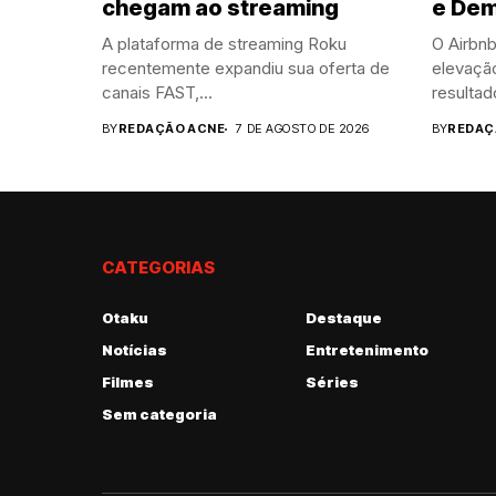
chegam ao streaming
e Dem
A plataforma de streaming Roku
O Airbn
recentemente expandiu sua oferta de
elevaçã
canais FAST,...
resultado
BY
REDAÇÃO ACNE
7 DE AGOSTO DE 2026
BY
REDAÇ
CATEGORIAS
Otaku
Destaque
Notícias
Entretenimento
Filmes
Séries
Sem categoria