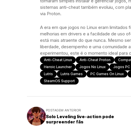
tornaram simples instalar e gerenciar jogos,
sistemas anti-cheat também evoluiu, com pl
via Proton.
A era em que jogos no Linux eram limitados f
melhorias em drivers e a facilidade de uso 
está mais atraente do que nunca. Mesmo sem
liberdade, desempenho e uma comunidade at
experimentou, este é o momento ideal para d
Anti-Cheat Linux
Anti-Cheat Proton
Compat
Heroic Launcher
Jogos No Linux
Jogos PC 
Lutris
Lutris Games
PC Games On Linux
SteamOS Support
POSTAGEM ANTERIOR
Solo Leveling live-action pode
surpreender fãs