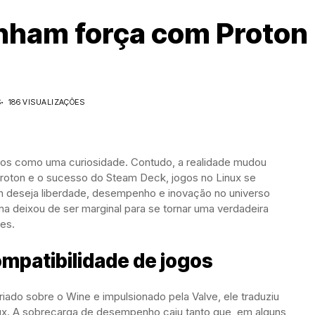
nham força com Proton
S
186 VISUALIZAÇÕES
ados como uma curiosidade. Contudo, a realidade mudou
roton e o sucesso do Steam Deck, jogos no Linux se
em deseja liberdade, desempenho e inovação no universo
ma deixou de ser marginal para se tornar uma verdadeira
es.
ompatibilidade de jogos
iado sobre o Wine e impulsionado pela Valve, ele traduziu
ux. A sobrecarga de desempenho caiu tanto que, em alguns