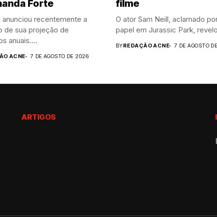
anda Forte
filme
b anunciou recentemente a
O ator Sam Neill, aclamado po
o de sua projeção de
papel em Jurassic Park, revelo
s anuais....
BY
REDAÇÃO ACNE
7 DE AGOSTO D
ÃO ACNE
7 DE AGOSTO DE 2026
ARTIGOS