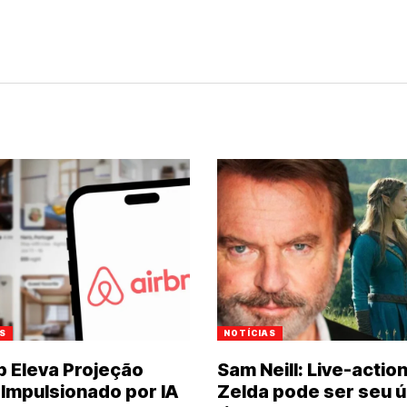
S
NOTÍCIAS
b Eleva Projeção
Sam Neill: Live-actio
 Impulsionado por IA
Zelda pode ser seu ú