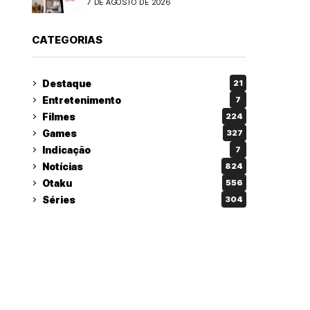
7 DE AGOSTO DE 2026
CATEGORIAS
Destaque
21
Entretenimento
7
Filmes
224
Games
327
Indicação
7
Notícias
824
Otaku
556
Séries
304