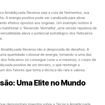
ca Amaldiçoada Reversa seja a cura de ferimentos, sua
ha. A energia positiva pode ser canalizada para ativar
ando efeitos opostos aos originais. Um exemplo notório é
ara manifestar o ‘Reversão Vermelha’, uma versão repulsiva de
 versatilidade eleva o potencial estratégico dos feiticeiros
a.
a Amaldiçoada Reversa não é desprovida de desafios. A
uma quantidade colossal de energia, tornando-a uma das
a dos feiticeiros só consegue curar a si mesmos; o corpo de
ldiçoada positiva de um terceiro, o que restringe a
m dos fatores que torna a técnica tão rara e valiosa.
são: Uma Elite no Mundo
s que demonstram maestria sobre a Técnica Amaldiçoada