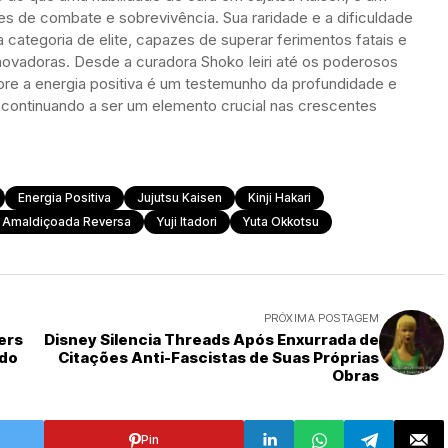
des de combate e sobrevivência. Sua raridade e a dificuldade
ategoria de elite, capazes de superar ferimentos fatais e
novadoras. Desde a curadora Shoko Ieiri até os poderosos
re a energia positiva é um testemunho da profundidade e
 continuando a ser um elemento crucial nas crescentes
Energia Positiva
Jujutsu Kaisen
Kinji Hakari
 Amaldiçoada Reversa
Yuji Itadori
Yuta Okkotsu
PRÓXIMA POSTAGEM
ers
Disney Silencia Threads Após Enxurrada de
ado
Citações Anti-Fascistas de Suas Próprias
Obras
Pin