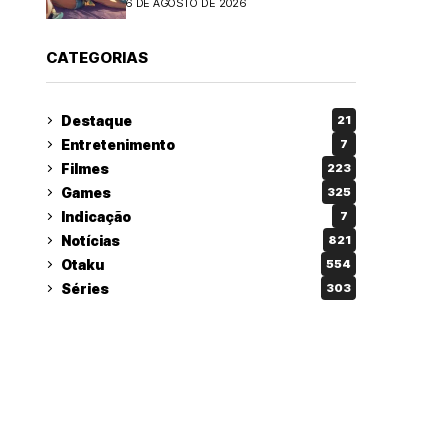
6 DE AGOSTO DE 2026
CATEGORIAS
Destaque
21
Entretenimento
7
Filmes
223
Games
325
Indicação
7
Notícias
821
Otaku
554
Séries
303