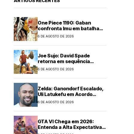
ARTIGOS RECENTES
One Piece 1190: Gaban
confronta Imu em batalha
épica
6 DE AGOSTO DE 2026
Joe Sujo: David Spade
retorna em sequência
animada
6 DE AGOSTO DE 2026
Zelda: Ganondorf Escalado,
Uli Latukefu em Acordo
Multi-filmes
6 DE AGOSTO DE 2026
GTA VI Chega em 2026:
Entenda a Alta Expectativa
Global