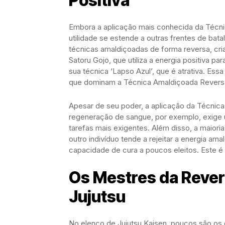
Positiva
Embora a aplicação mais conhecida da Técni
utilidade se estende a outras frentes de batal
técnicas amaldiçoadas de forma reversa, cri
Satoru Gojo, que utiliza a energia positiva p
sua técnica ‘Lapso Azul’, que é atrativa. Essa
que dominam a Técnica Amaldiçoada Revers
Apesar de seu poder, a aplicação da Técnic
regeneração de sangue, por exemplo, exige 
tarefas mais exigentes. Além disso, a maiori
outro indivíduo tende a rejeitar a energia ama
capacidade de cura a poucos eleitos. Este é u
Os Mestres da Rever
Jujutsu
No elenco de Jujutsu Kaisen, poucos são o