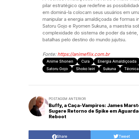
pilar estratégico que redefine as possibilida
em dominá-la colocam seus usuários em uma c
manipular a energia amaldiçoada de formas i
Satoru Gojo e Ryomen Sukuna, a maestria sob
complexidade do sistema de poder da série,
batalhas pelo destino do mundo jujutsu.
Fonte:
https://animeflix.com.br
Anime Shonen
Cura
Energia Amaldiçoada
Satoru Gojo
Shoko Ieiri
Sukuna
Técnica
POSTAGEM ANTERIOR
Buffy, a Caça-Vampiros: James Marst
Sugere Retorno de Spike em Aguard
Reboot
Share
Tweet