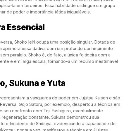
icá-la em terceiros. Essa habilidade distingue um grupo
ar de poder e importância tática inigualáveis.
ra Essencial
versa, Shoko Ieiri ocupa uma posição singular. Dotada de
 ela aprimora essa dádiva com um profundo conhecimento
em paralelo. Shoko é, de fato, a única feiticeira com a
ente e em larga escala, tornando-a um recurso inestimável
jo, Sukuna e Yuta
representam a vanguarda do poder em Jujutsu Kaisen e são
Reversa. Gojo Satoru, por exemplo, despertou a técnica em
e seu confronto com Toji Fushiguro, eventualmente
ma regeneração constante. Sukuna demonstrou sua
nte o Incidente de Shibuya, evidenciando a capacidade de
Okkotsu, por sua vez, manifestou a técnica em ‘Jujutsu