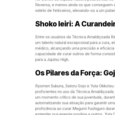
Reversa, e menos ainda os que conseguem apl
seleto de feiticeiros, elevando-os a um patam
Shoko Ieiri: A Curandei
Entre os usuários da Técnica Amaldiçoada Re
um talento natural excepcional para a cura,
médico, alcançando uma precisão e eficácia s
capacidade de curar outros de forma consist
para a Jujutsu High.
Os Pilares da Força: Go
Ryomen Sukuna, Satoru Gojo e Yuta Okkotsu 
proficientes no uso da Técnica Amaldiçoada 
um momento crítico de sua juventude, durant
automatizando sua ativação para garantir u
proficiência ao curar Megumi Fushiguro dura
estender sua energia positiva a outros. Yuta 