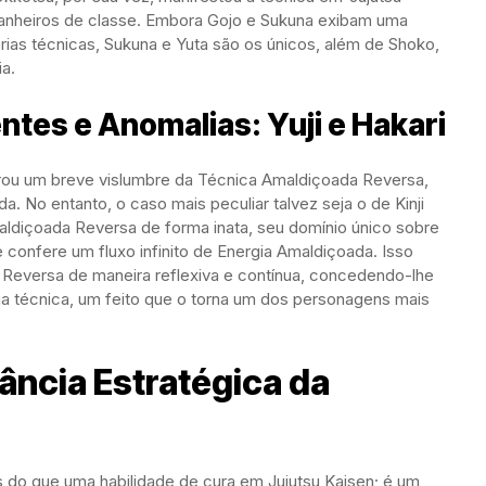
mpanheiros de classe. Embora Gojo e Sukuna exibam uma
prias técnicas, Sukuna e Yuta são os únicos, além de Shoko,
a.
tes e Anomalias: Yuji e Hakari
rou um breve vislumbre da Técnica Amaldiçoada Reversa,
a. No entanto, o caso mais peculiar talvez seja o de Kinji
ldiçoada Reversa de forma inata, seu domínio único sobre
e confere um fluxo infinito de Energia Amaldiçoada. Isso
 Reversa de maneira reflexiva e contínua, concedendo-lhe
a técnica, um feito que o torna um dos personagens mais
ância Estratégica da
 do que uma habilidade de cura em Jujutsu Kaisen; é um