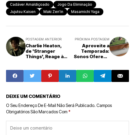
Cadáver Amaldiçoado
Jogo Da Eliminação
Jujutsu Kaisen
Maki Zen'in
Masamichi Yaga
POSTAGEM ANTERIOR
PRÓXIMA POSTAGEM
Charlie Heaton,
Aproveite a
de 'Stranger
Temporada:
Things', Reage às
Sonos Oferece
Comparações
Descontos
com Harry Styles
Expressivos em
e Revela Sua
Seu Portfólio de
Perspectiva
Áudio Premium
DEIXE UM COMENTÁRIO
O Seu Endereço De E-Mail Não Será Publicado.
Campos
Obrigatórios São Marcados Com
*