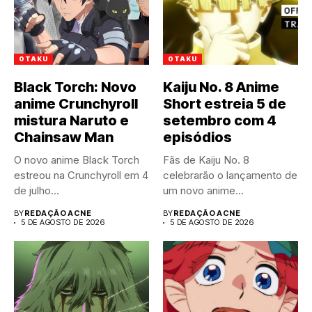
OTAKU
OTAKU
Black Torch: Novo
Kaiju No. 8 Anime
anime Crunchyroll
Short estreia 5 de
mistura Naruto e
setembro com 4
Chainsaw Man
episódios
O novo anime Black Torch
Fãs de Kaiju No. 8
estreou na Crunchyroll em 4
celebrarão o lançamento de
de julho...
um novo anime...
BY
REDAÇÃO ACNE
BY
REDAÇÃO ACNE
5 DE AGOSTO DE 2026
5 DE AGOSTO DE 2026