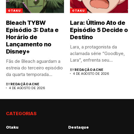
OTAKU
OTAKU
Bleach TYBW
Lara: Último Ato de
Episódio 3: Data e
Episódio 5 Decide o
Horário de
Destino
Lançamento no
Lara, a protagonista da
Disney+
aclamada série “Goodbye,
Lara”, enfrenta seu
Fãs de Bleach aguardam a
momento mais...
estreia do terceiro episódio
BY
REDAÇÃO ACNE
da quarta temporada...
4 DE AGOSTO DE 2026
BY
REDAÇÃO ACNE
4 DE AGOSTO DE 2026
CATEGORIAS
Otaku
Destaque