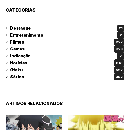
CATEGORIAS
Destaque
21
Entretenimento
7
Filmes
222
Games
323
Indicação
7
Notícias
818
Otaku
552
Séries
302
ARTIGOS RELACIONADOS