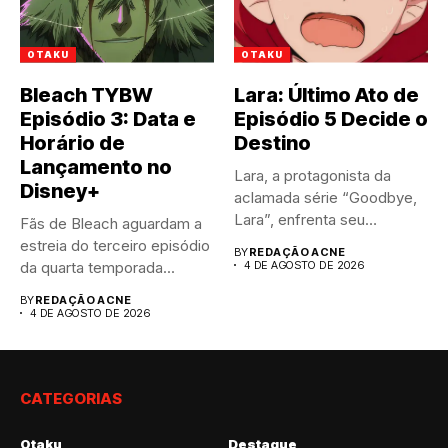
OTAKU
OTAKU
Bleach TYBW
Lara: Último Ato de
Episódio 3: Data e
Episódio 5 Decide o
Horário de
Destino
Lançamento no
Lara, a protagonista da
Disney+
aclamada série “Goodbye,
Lara”, enfrenta seu
Fãs de Bleach aguardam a
momento mais...
estreia do terceiro episódio
BY
REDAÇÃO ACNE
da quarta temporada...
4 DE AGOSTO DE 2026
BY
REDAÇÃO ACNE
4 DE AGOSTO DE 2026
CATEGORIAS
Otaku
Destaque