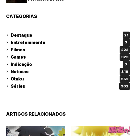
CATEGORIAS
Destaque
21
Entretenimento
7
Filmes
222
Games
323
Indicação
7
Notícias
819
Otaku
552
Séries
302
ARTIGOS RELACIONADOS