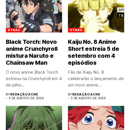
OTAKU
OTAKU
Black Torch: Novo
Kaiju No. 8 Anime
anime Crunchyroll
Short estreia 5 de
mistura Naruto e
setembro com 4
Chainsaw Man
episódios
O novo anime Black Torch
Fãs de Kaiju No. 8
estreou na Crunchyroll em 4
celebrarão o lançamento de
de julho...
um novo anime...
BY
REDAÇÃO ACNE
BY
REDAÇÃO ACNE
5 DE AGOSTO DE 2026
5 DE AGOSTO DE 2026