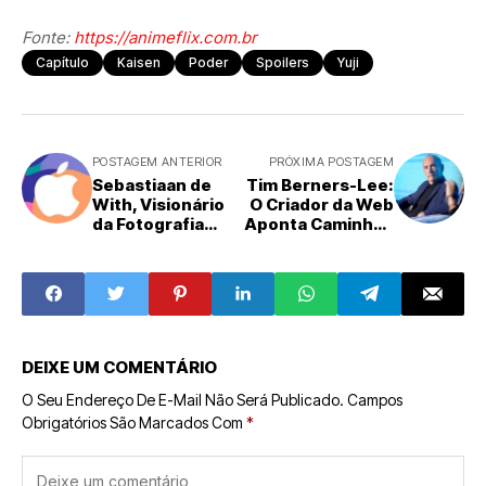
Fonte:
https://animeflix.com.br
Capítulo
Kaisen
Poder
Spoilers
Yuji
POSTAGEM ANTERIOR
PRÓXIMA POSTAGEM
Sebastiaan de
Tim Berners-Lee:
With, Visionário
O Criador da Web
da Fotografia
Aponta Caminhos
Móvel, Une-se à
para Reconstruir
Equipe de Design
a Internet
da Apple
DEIXE UM COMENTÁRIO
O Seu Endereço De E-Mail Não Será Publicado.
Campos
Obrigatórios São Marcados Com
*