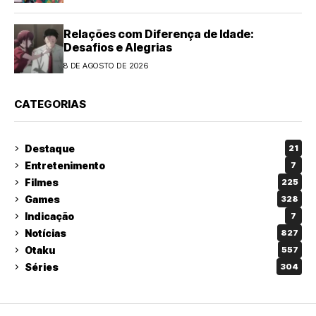
Relações com Diferença de Idade:
Desafios e Alegrias
8 DE AGOSTO DE 2026
CATEGORIAS
Destaque
21
Entretenimento
7
Filmes
225
Games
328
Indicação
7
Notícias
827
Otaku
557
Séries
304