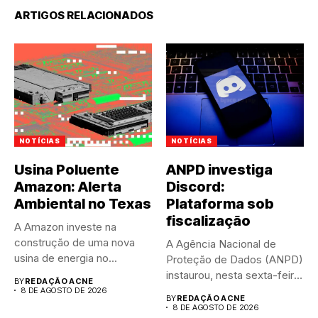
ARTIGOS RELACIONADOS
NOTÍCIAS
NOTÍCIAS
Usina Poluente
ANPD investiga
Amazon: Alerta
Discord:
Ambiental no Texas
Plataforma sob
fiscalização
A Amazon investe na
construção de uma nova
A Agência Nacional de
usina de energia no...
Proteção de Dados (ANPD)
instaurou, nesta sexta-feira
BY
REDAÇÃO ACNE
(7),...
8 DE AGOSTO DE 2026
BY
REDAÇÃO ACNE
8 DE AGOSTO DE 2026