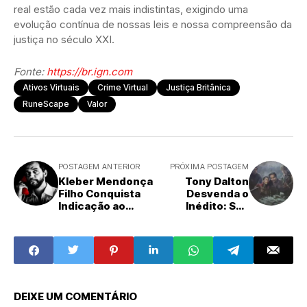
real estão cada vez mais indistintas, exigindo uma
evolução contínua de nossas leis e nossa compreensão da
justiça no século XXI.
Fonte:
https://br.ign.com
Ativos Virtuais
Crime Virtual
Justiça Britânica
RuneScape
Valor
POSTAGEM ANTERIOR
PRÓXIMA POSTAGEM
Kleber Mendonça
Tony Dalton
Filho Conquista
Desvenda o
Indicação ao
Inédito: Sua
BAFTA de Melhor
Imersão
Roteiro Original
Revolucionária
por 'O Agente
em 'Intergalactic:
Secreto'
The Heretic
Prophet'
DEIXE UM COMENTÁRIO