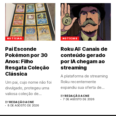
NOTÍCIAS
NOTÍCIAS
Pai Esconde
Roku AI: Canais de
Pokémon por 30
conteúdo gerado
Anos: Filho
por IA chegam ao
Resgata Coleção
streaming
Clássica
A plataforma de streaming
Roku recentemente
Um pai, cujo nome não foi
expandiu sua oferta de
divulgado, protegeu uma
canais FAST,...
valiosa coleção de...
BY
REDAÇÃO ACNE
7 DE AGOSTO DE 2026
BY
REDAÇÃO ACNE
8 DE AGOSTO DE 2026