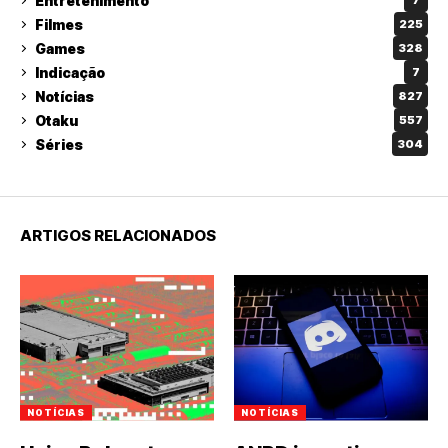
Entretenimento
7
Filmes
225
Games
328
Indicação
7
Notícias
827
Otaku
557
Séries
304
ARTIGOS RELACIONADOS
NOTÍCIAS
NOTÍCIAS