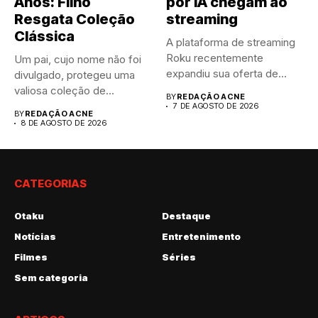
Anos: Filho
por IA chegam ao
Resgata Coleção
streaming
Clássica
A plataforma de streaming
Roku recentemente
Um pai, cujo nome não foi
expandiu sua oferta de
divulgado, protegeu uma
canais FAST,...
valiosa coleção de...
BY
REDAÇÃO ACNE
7 DE AGOSTO DE 2026
BY
REDAÇÃO ACNE
8 DE AGOSTO DE 2026
CATEGORIAS
Otaku
Destaque
Notícias
Entretenimento
Filmes
Séries
Sem categoria