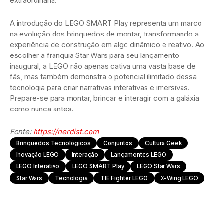
extraordinária.
A introdução do LEGO SMART Play representa um marco
na evolução dos brinquedos de montar, transformando a
experiência de construção em algo dinâmico e reativo. Ao
escolher a franquia Star Wars para seu lançamento
inaugural, a LEGO não apenas cativa uma vasta base de
fãs, mas também demonstra o potencial ilimitado dessa
tecnologia para criar narrativas interativas e imersivas.
Prepare-se para montar, brincar e interagir com a galáxia
como nunca antes.
Fonte:
https://nerdist.com
Brinquedos Tecnológicos
Conjuntos
Cultura Geek
Inovação LEGO
Interação
Lançamentos LEGO
LEGO Interativo
LEGO SMART Play
LEGO Star Wars
Star Wars
Tecnologia
TIE Fighter LEGO
X-Wing LEGO