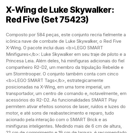
X-Wing de Luke Skywalker:
Red Five (Set 75423)
Composto por 584 peças, este conjunto recria fielmente a
icônica nave de combate de Luke Skywalker, o Red Five
X-Wing. O pacote inclui duas <b>LEGO SMART
Minifigures</b>: Luke Skywalker em seu traje de piloto e a
Princesa Leia. Além deles, há minifiguras adicionais do fiel
companheiro R2-D2, um membro da tripulação Rebelde e
um Stormtrooper. O conjunto também conta com cinco
<b>LEGO SMART Tags</b>, estrategicamente
posicionadas na X-Wing, em uma torre imperial, um
transportador, um centro de comando e, notavelmente, em
acessórios do R2-D2. As funcionalidades SMART Play
permitem ativar efeitos sonoros de laser, ruídos e luzes do
motor, e até sons de reabastecimento e reparo, tudo
acionado pela interação com o SMART Brick e as
minifiguras inteligentes. Medindo mais de 6 cm de altura,
22 cm de comprimento e 19 cm de largura, é recomendado