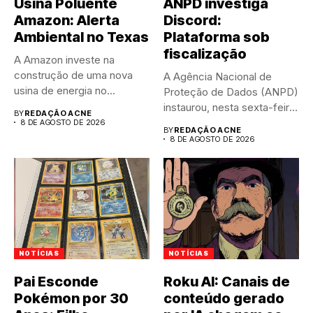
Usina Poluente
ANPD investiga
Amazon: Alerta
Discord:
Ambiental no Texas
Plataforma sob
fiscalização
A Amazon investe na
construção de uma nova
A Agência Nacional de
usina de energia no...
Proteção de Dados (ANPD)
instaurou, nesta sexta-feira
BY
REDAÇÃO ACNE
(7),...
8 DE AGOSTO DE 2026
BY
REDAÇÃO ACNE
8 DE AGOSTO DE 2026
NOTÍCIAS
NOTÍCIAS
Pai Esconde
Roku AI: Canais de
Pokémon por 30
conteúdo gerado