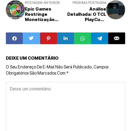
POSTAGEM ANTERIOR
PRÓXIMA POSTAGEM
Epic Games
Análise
Restringe
Detalhada: O TCL
Monetização
PlayCube
para Criadores de
Redefine a
Fortnite em Meio
Experiência de
a Controvérsia
Projeção Portátil
Sobre Rodas de
Prêmios e Caixas
de Saque
DEIXE UM COMENTÁRIO
O Seu Endereço De E-Mail Não Será Publicado.
Campos
Obrigatórios São Marcados Com
*