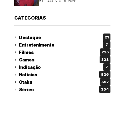
8 DE AGOSTO DE 2026
CATEGORIAS
Destaque
21
Entretenimento
7
Filmes
225
Games
328
Indicação
7
Notícias
826
Otaku
557
Séries
304