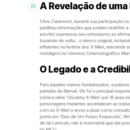
A Revelação de uma
Chris Claremont, durante sua participação n
partilhou informações que podem redefinir 
escritor expressou seu entusiasmo ao afirma
trazendo de volta… o elenco original, inclui
influentes na história dos X-Men, reacende 
nostálgico no Universo Cinematográfico Mar
O Legado e a Credibi
Para aqueles menos familiarizados, a palavra
panteão da Marvel. Ele foi o principal resp
icônica série ‘Uncanny X-Men’ por 16 anos ini
personagens mutantes ascenderam ao status
com os X-Men o levou a atuar como consultor 
ponta em ‘Dias de Um Futuro Esquecido’, fil
de tal currículo, não é inverosímil que ele 
no MCU.