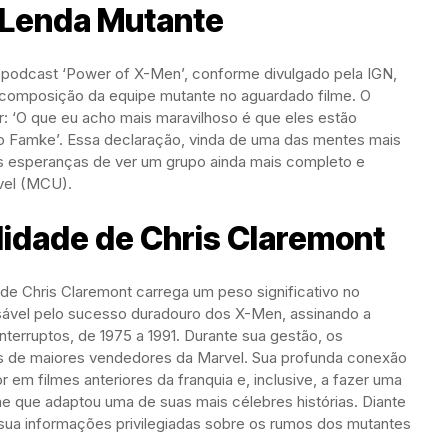
 Lenda Mutante
o podcast ‘Power of X-Men’, conforme divulgado pela IGN,
a composição da equipe mutante no aguardado filme. O
r: ‘O que eu acho mais maravilhoso é que eles estão
ndo Famke’. Essa declaração, vinda de uma das mentes mais
as esperanças de ver um grupo ainda mais completo e
vel (MCU).
lidade de Chris Claremont
 de Chris Claremont carrega um peso significativo no
onsável pelo sucesso duradouro dos X-Men, assinando a
nterruptos, de 1975 a 1991. Durante sua gestão, os
 de maiores vendedores da Marvel. Sua profunda conexão
em filmes anteriores da franquia e, inclusive, a fazer uma
me que adaptou uma de suas mais célebres histórias. Diante
possua informações privilegiadas sobre os rumos dos mutantes