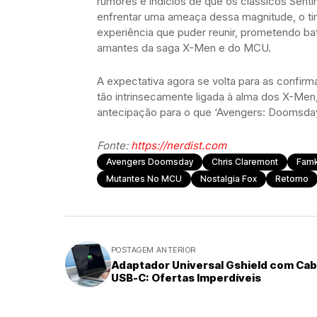
rumores e indícios de que os clássicos Senti
enfrentar uma ameaça dessa magnitude, o tim
experiência que puder reunir, prometendo ba
amantes da saga X-Men e do MCU.
A expectativa agora se volta para as confirm
tão intrinsecamente ligada à alma dos X-M
antecipação para o que ‘Avengers: Doomsday
Fonte:
https://nerdist.com
Avengers Doomsday
Chris Claremont
Famk
Mutantes No MCU
Nostalgia Fox
Retorno
POSTAGEM ANTERIOR
Adaptador Universal Gshield com Ca
USB-C: Ofertas Imperdíveis