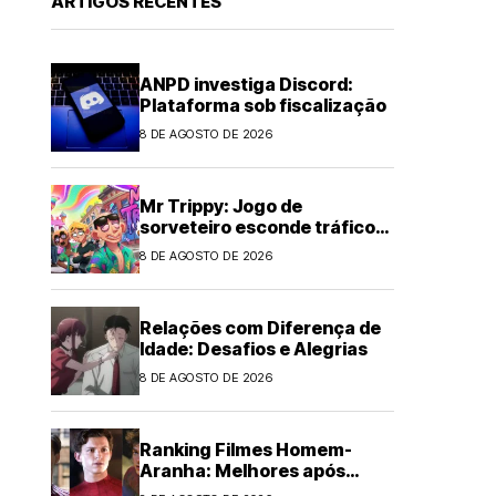
ARTIGOS RECENTES
ANPD investiga Discord:
Plataforma sob fiscalização
8 DE AGOSTO DE 2026
Mr Trippy: Jogo de
sorveteiro esconde tráfico
de drogas
8 DE AGOSTO DE 2026
Relações com Diferença de
Idade: Desafios e Alegrias
8 DE AGOSTO DE 2026
Ranking Filmes Homem-
Aranha: Melhores após
Brand New Day