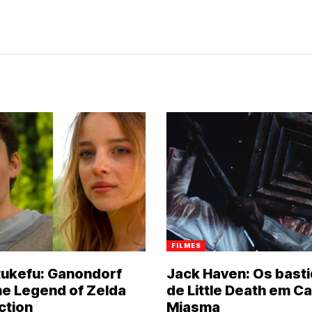
FILMES
atukefu: Ganondorf
Jack Haven: Os bast
e Legend of Zelda
de Little Death em C
ction
Miasma