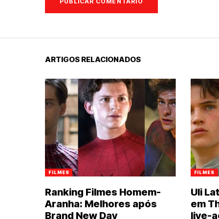
ARTIGOS RELACIONADOS
FILMES
FILMES
Ranking Filmes Homem-
Uli L
Aranha: Melhores após
em Th
Brand New Day
live-a