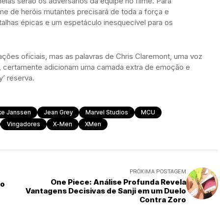
nelas serão os adversários da equipe no filme. Para
e de heróis mutantes precisará de toda a força e
talhas épicas e um espetáculo inesquecível para os
ações oficiais, mas as palavras de Chris Claremont, uma voz
en, certamente adicionam uma camada extra de emoção e
’ reserva.
e Janssen
Jean Grey
Marvel Studios
MCU
Vingadores
X-Men
XMen
PRÓXIMA POSTAGEM
One Piece: Análise Profunda Revela
bo
Vantagens Decisivas de Sanji em um Duelo
Contra Zoro