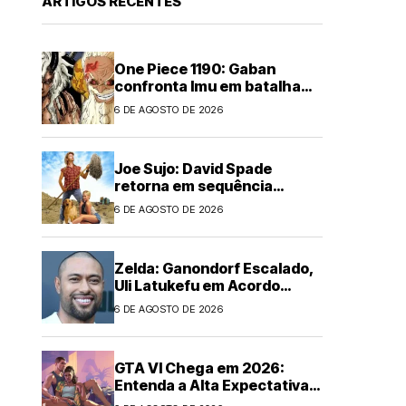
ARTIGOS RECENTES
One Piece 1190: Gaban
confronta Imu em batalha
épica
6 DE AGOSTO DE 2026
Joe Sujo: David Spade
retorna em sequência
animada
6 DE AGOSTO DE 2026
Zelda: Ganondorf Escalado,
Uli Latukefu em Acordo
Multi-filmes
6 DE AGOSTO DE 2026
GTA VI Chega em 2026:
Entenda a Alta Expectativa
Global