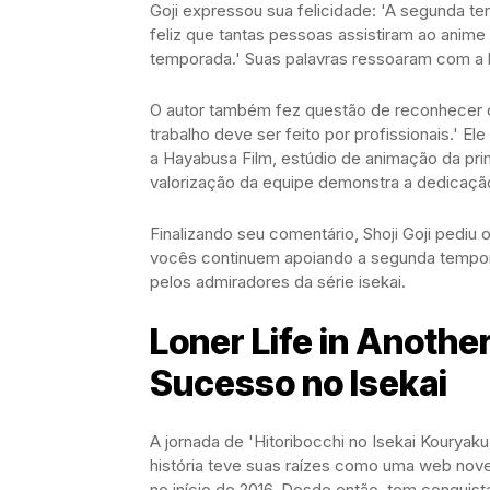
Goji expressou sua felicidade: 'A segunda te
feliz que tantas pessoas assistiram ao anim
temporada.' Suas palavras ressoaram com a 
O autor também fez questão de reconhecer o
trabalho deve ser feito por profissionais.' El
a Hayabusa Film, estúdio de animação da prim
valorização da equipe demonstra a dedicação
Finalizando seu comentário, Shoji Goji pediu
vocês continuem apoiando a segunda tempor
pelos admiradores da série isekai.
Loner Life in Anothe
Sucesso no Isekai
A jornada de 'Hitoribocchi no Isekai Kourya
história teve suas raízes como uma web novel
no início de 2016. Desde então, tem conquist