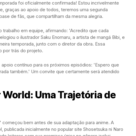
mporada foi oficialmente confirmada! Estou incrivelmente
e e, graças ao apoio de todos, teremos uma segunda
base de fãs, que compartilham da mesma alegria.
 trabalho em equipe, afirmando: 'Acredito que cada
e elogiou o ilustrador Saku Enomaru, a artista de mangá Bibi, e
eira temporada, junto com o diretor da obra. Essa
 por trás do projeto.
 o apoio contínuo para os próximos episódios: 'Espero que
ada também.' Um convite que certamente será atendido
r World: Uma Trajetória de
ku' começou bem antes de sua adaptação para anime. A
, publicada inicialmente no popular site Shosetsuka ni Naro
ado leitores com sua premissa única no gênero isekai.