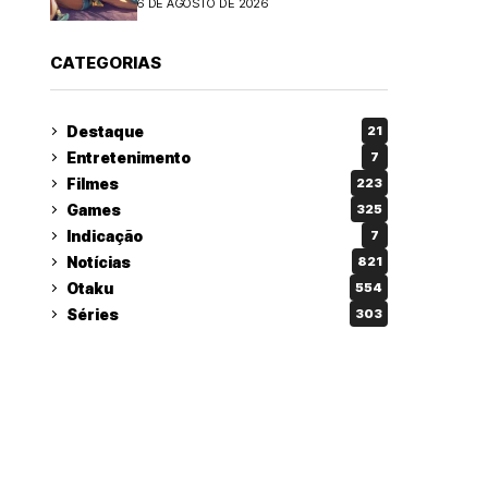
6 DE AGOSTO DE 2026
CATEGORIAS
Destaque
21
Entretenimento
7
Filmes
223
Games
325
Indicação
7
Notícias
821
Otaku
554
Séries
303