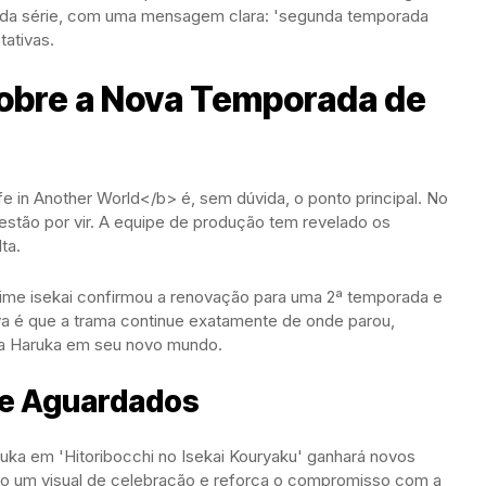
no da série, com uma mensagem clara: 'segunda temporada
ativas.
obre a Nova Temporada de
 in Another World</b> é, sem dúvida, o ponto principal. No
estão por vir. A equipe de produção tem revelado os
ta.
ime isekai confirmou a renovação para uma 2ª temporada e
va é que a trama continue exatamente de onde parou,
ta Haruka em seu novo mundo.
 e Aguardados
ruka em 'Hitoribocchi no Isekai Kouryaku' ganhará novos
o um visual de celebração e reforça o compromisso com a