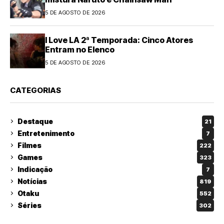
5 DE AGOSTO DE 2026
I Love LA 2ª Temporada: Cinco Atores
Entram no Elenco
5 DE AGOSTO DE 2026
CATEGORIAS
Destaque
21
Entretenimento
7
Filmes
222
Games
323
Indicação
7
Notícias
819
Otaku
552
Séries
302