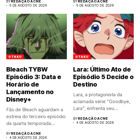
BY
REDAÇÃO ACNE
BY
REDAÇÃO ACNE
5 DE AGOSTO DE 2026
5 DE AGOSTO DE 2026
OTAKU
OTAKU
Bleach TYBW
Lara: Último Ato de
Episódio 3: Data e
Episódio 5 Decide o
Horário de
Destino
Lançamento no
Lara, a protagonista da
Disney+
aclamada série “Goodbye,
Lara”, enfrenta seu
Fãs de Bleach aguardam a
momento mais...
estreia do terceiro episódio
BY
REDAÇÃO ACNE
da quarta temporada...
4 DE AGOSTO DE 2026
BY
REDAÇÃO ACNE
4 DE AGOSTO DE 2026