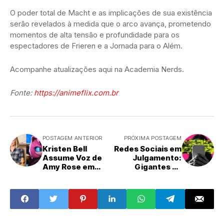
O poder total de Macht e as implicações de sua existência
serão revelados à medida que o arco avança, prometendo
momentos de alta tensão e profundidade para os
espectadores de Frieren e a Jornada para o Além.
Acompanhe atualizações aqui na Academia Nerds.
Fonte:
https://animeflix.com.br
POSTAGEM ANTERIOR
PRÓXIMA POSTAGEM
Kristen Bell
Redes Sociais em
Assume Voz de
Julgamento:
Amy Rose em
Gigantes da
Sonic The
Tecnologia
Hedgehog 4:
Confrontam
Detalhes do Novo
Ações Legais
Elenco e
sobre Vício e
Produção
Saúde Mental