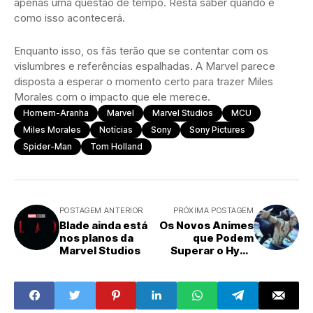
apenas uma questão de tempo. Resta saber quando e
como isso acontecerá.
Enquanto isso, os fãs terão que se contentar com os
vislumbres e referências espalhadas. A Marvel parece
disposta a esperar o momento certo para trazer Miles
Morales com o impacto que ele merece.
Homem-Aranha
Marvel
Marvel Studios
MCU
Miles Morales
Notícias
Sony
Sony Pictures
Spider-Man
Tom Holland
POSTAGEM ANTERIOR
PRÓXIMA POSTAGEM
Blade ainda está
Os Novos Animes
nos planos da
que Podem
Marvel Studios
Superar o Hype
de Jujutsu Kaisen