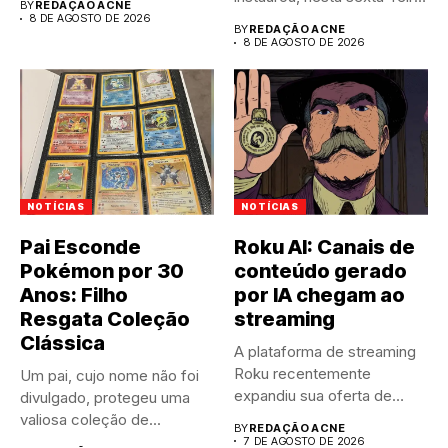
BY
REDAÇÃO ACNE
(7),...
8 DE AGOSTO DE 2026
BY
REDAÇÃO ACNE
8 DE AGOSTO DE 2026
NOTÍCIAS
NOTÍCIAS
Pai Esconde
Roku AI: Canais de
Pokémon por 30
conteúdo gerado
Anos: Filho
por IA chegam ao
Resgata Coleção
streaming
Clássica
A plataforma de streaming
Roku recentemente
Um pai, cujo nome não foi
expandiu sua oferta de
divulgado, protegeu uma
canais FAST,...
valiosa coleção de...
BY
REDAÇÃO ACNE
7 DE AGOSTO DE 2026