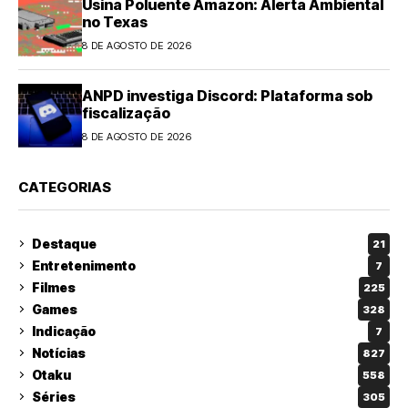
Usina Poluente Amazon: Alerta Ambiental
no Texas
8 DE AGOSTO DE 2026
ANPD investiga Discord: Plataforma sob
fiscalização
8 DE AGOSTO DE 2026
CATEGORIAS
Destaque
21
Entretenimento
7
Filmes
225
Games
328
Indicação
7
Notícias
827
Otaku
558
Séries
305