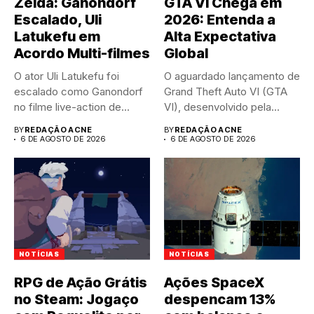
Zelda: Ganondorf
GTA VI Chega em
Escalado, Uli
2026: Entenda a
Latukefu em
Alta Expectativa
Acordo Multi-filmes
Global
O ator Uli Latukefu foi
O aguardado lançamento de
escalado como Ganondorf
Grand Theft Auto VI (GTA
no filme live-action de...
VI), desenvolvido pela...
BY
REDAÇÃO ACNE
BY
REDAÇÃO ACNE
6 DE AGOSTO DE 2026
6 DE AGOSTO DE 2026
NOTÍCIAS
NOTÍCIAS
RPG de Ação Grátis
Ações SpaceX
no Steam: Jogaço
despencam 13%