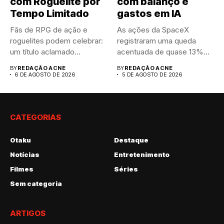
com Roguelite por
com balanço e
Tempo Limitado
gastos em IA
Fãs de RPG de ação e
As ações da SpaceX
roguelites podem celebrar:
registraram uma queda
um título aclamado...
acentuada de quase 13%
nas...
BY
REDAÇÃO ACNE
BY
REDAÇÃO ACNE
6 DE AGOSTO DE 2026
5 DE AGOSTO DE 2026
CATEGORIAS
Otaku
Destaque
Notícias
Entretenimento
Filmes
Séries
Sem categoria
ARTIGOS