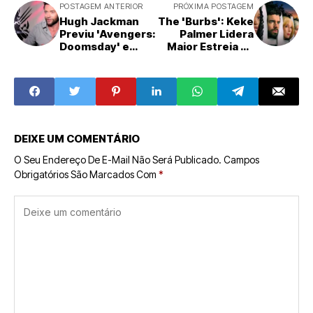
POSTAGEM ANTERIOR
PRÓXIMA POSTAGEM
Hugh Jackman
The 'Burbs': Keke
Previu 'Avengers:
Palmer Lidera
Doomsday' e
Maior Estreia da
'Secret Wars' Há
História do
Mais de Uma
Peacock
Década
DEIXE UM COMENTÁRIO
O Seu Endereço De E-Mail Não Será Publicado.
Campos
Obrigatórios São Marcados Com
*