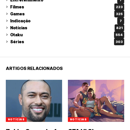
Filmes
223
Games
325
Indicação
7
Notícias
821
Otaku
554
Séries
303
ARTIGOS RELACIONADOS
NOTÍCIAS
NOTÍCIAS