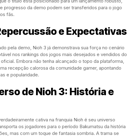
 que o título está posicionado para um lançamento robusto,
e progresso da demo podem ser transferidos para o jogo
os fãs.
Repercussão e Expectativas
do pela demo, Nioh 3 já demonstrava sua força no cenário
notável nos rankings dos jogos mais desejados e vendidos do
oficial. Embora não tenha alcançado o topo da plataforma,
uma recepção calorosa da comunidade gamer, apontando
as e popularidade.
so de Nioh 3: História e
rdadeiramente cativa na franquia Nioh é seu universo
transporta os jogadores para o período Bakumatsu da história
ões, mas com um toque de fantasia sombria. A trama se