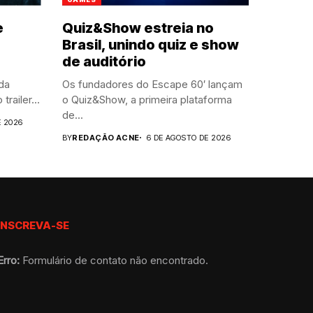
e
Quiz&Show estreia no
Brasil, unindo quiz e show
de auditório
da
Os fundadores do Escape 60′ lançam
ailer...
o Quiz&Show, a primeira plataforma
de...
E 2026
BY
REDAÇÃO ACNE
6 DE AGOSTO DE 2026
INSCREVA-SE
Erro:
Formulário de contato não encontrado.