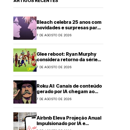
ARTIGOS RECENTES
Bleach celebra 25 anos com
novidades e surpresas para
fãs
7 DE AGOSTO DE 2026
Glee reboot: Ryan Murphy
considera retorno da série
musical
7 DE AGOSTO DE 2026
Roku AI: Canais de conteúdo
gerado por IA chegam ao
streaming
7 DE AGOSTO DE 2026
Airbnb Eleva Projeção Anual
Impulsionado por IA e
Demanda Forte