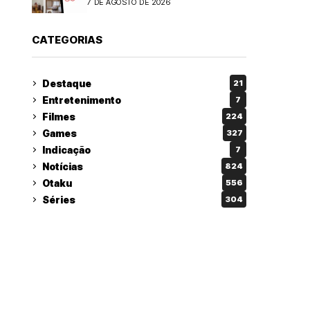
7 DE AGOSTO DE 2026
CATEGORIAS
Destaque
21
Entretenimento
7
Filmes
224
Games
327
Indicação
7
Notícias
824
Otaku
556
Séries
304