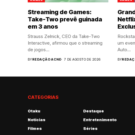
Streaming de Games:
Grand
Take-Two prevê guinada
Netfli
em 3 anos
Exclu
Strauss Zelnick, CEO da Take-Two
Rocksta
Interactive, afirmou que o streaming
um event
de jogos...
Auto...
BY
REDAÇÃO ACNE
7 DE AGOSTO DE 2026
BY
REDAÇ
CATEGORIAS
Otaku
Destaque
Notícias
Entretenimento
Filmes
Séries