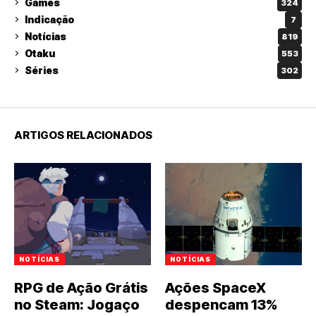
Games
324
Indicação
7
Notícias
819
Otaku
553
Séries
302
ARTIGOS RELACIONADOS
NOTÍCIAS
NOTÍCIAS
RPG de Ação Grátis
Ações SpaceX
no Steam: Jogaço
despencam 13%