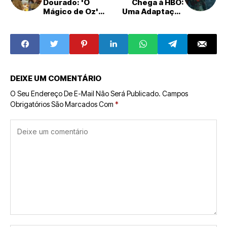
Dourado: 'O
Chega à HBO:
Mágico de Oz'
Uma Adaptação
Volta à TV Aberta
de TV com o
Após 28 Anos
Criador de The
Last of Us
DEIXE UM COMENTÁRIO
O Seu Endereço De E-Mail Não Será Publicado.
Campos
Obrigatórios São Marcados Com
*