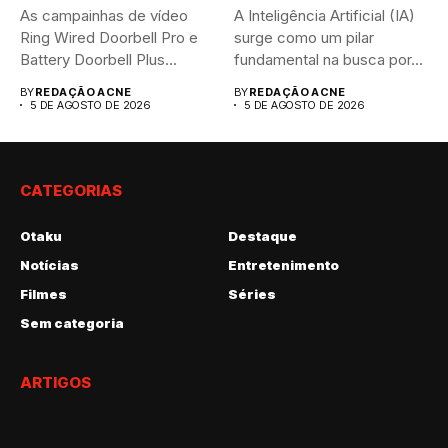
As campainhas de vídeo
A Inteligência Artificial (IA)
Ring Wired Doorbell Pro e
surge como um pilar
Battery Doorbell Plus...
fundamental na busca por...
BY
REDAÇÃO ACNE
BY
REDAÇÃO ACNE
5 DE AGOSTO DE 2026
5 DE AGOSTO DE 2026
CATEGORIAS
Otaku
Destaque
Notícias
Entretenimento
Filmes
Séries
Sem categoria
ARTIGOS