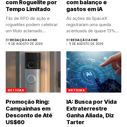
com Roguelite por
com balanço e
Tempo Limitado
gastos em IA
Fãs de RPG de ação e
As ações da SpaceX
roguelites podem celebrar:
registraram uma queda
um título aclamado...
acentuada de quase 13%
nas...
BY
REDAÇÃO ACNE
BY
REDAÇÃO ACNE
6 DE AGOSTO DE 2026
5 DE AGOSTO DE 2026
NOTÍCIAS
NOTÍCIAS
Promoção Ring:
IA: Busca por Vida
Campainhas em
Extraterrestre
Desconto de Até
Ganha Aliada, Diz
US$60
Tarter