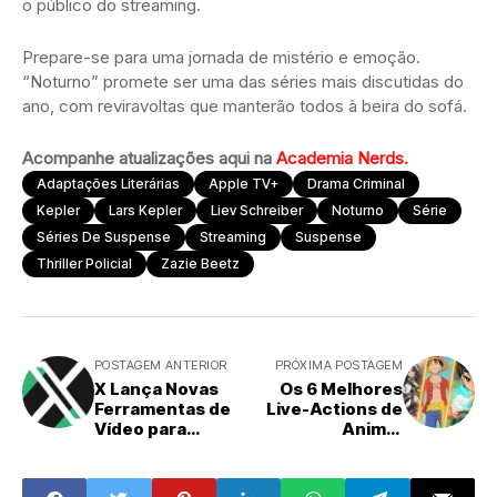
o público do streaming.
Prepare-se para uma jornada de mistério e emoção.
“Noturno” promete ser uma das séries mais discutidas do
ano, com reviravoltas que manterão todos à beira do sofá.
Acompanhe atualizações aqui na
Academia Nerds.
Adaptações Literárias
Apple TV+
Drama Criminal
Kepler
Lars Kepler
Liev Schreiber
Noturno
Série
Séries De Suspense
Streaming
Suspense
Thriller Policial
Zazie Beetz
POSTAGEM ANTERIOR
PRÓXIMA POSTAGEM
X Lança Novas
Os 6 Melhores
Ferramentas de
Live-Actions de
Vídeo para
Anime:
Combater
Adaptações que
Conteúdo
Conquistaram o
Reciclado
Público