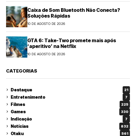
Caixa de Som Bluetooth Não Conecta?
Soluções Rápidas
10 DE AGOSTO DE 2026
GTA 6: Take-Two promete mais após
‘aperitivo’ na Netflix
10 DE AGOSTO DE 2026
CATEGORIAS
Destaque
21
Entretenimento
7
Filmes
225
Games
330
Indicação
7
Notícias
832
Otaku
561