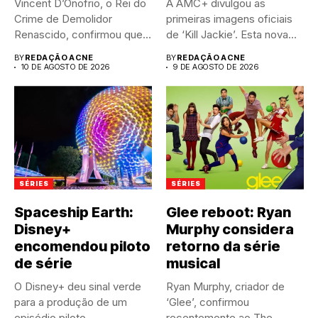
Vincent D’Onofrio, o Rei do
A AMC+ divulgou as
Crime de Demolidor
primeiras imagens oficiais
Renascido, confirmou que
de ‘Kill Jackie’. Esta nova...
a...
BY
REDAÇÃO ACNE
BY
REDAÇÃO ACNE
10 DE AGOSTO DE 2026
9 DE AGOSTO DE 2026
SÉRIES
SÉRIES
Spaceship Earth:
Glee reboot: Ryan
Disney+
Murphy considera
encomendou piloto
retorno da série
de série
musical
O Disney+ deu sinal verde
Ryan Murphy, criador de
para a produção de um
‘Glee’, confirmou
episódio piloto...
recentemente ao The