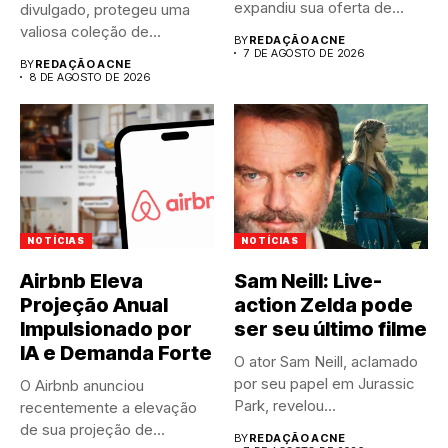
expandiu sua oferta de
divulgado, protegeu uma
canais FAST,...
valiosa coleção de...
BY
REDAÇÃO ACNE
7 DE AGOSTO DE 2026
BY
REDAÇÃO ACNE
8 DE AGOSTO DE 2026
NOTÍCIAS
NOTÍCIAS
Airbnb Eleva
Sam Neill: Live-
Projeção Anual
action Zelda pode
Impulsionado por
ser seu último filme
IA e Demanda Forte
O ator Sam Neill, aclamado
por seu papel em Jurassic
O Airbnb anunciou
Park, revelou...
recentemente a elevação
de sua projeção de
BY
REDAÇÃO ACNE