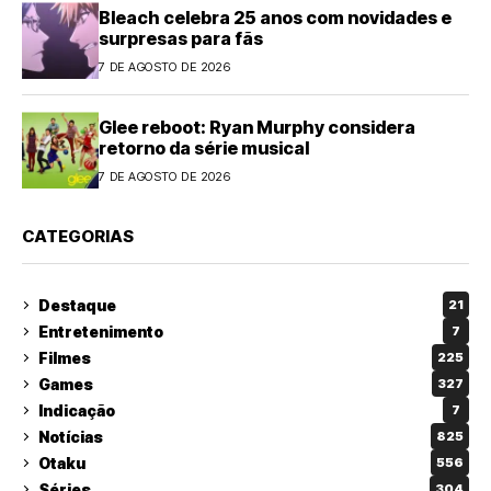
Bleach celebra 25 anos com novidades e
surpresas para fãs
7 DE AGOSTO DE 2026
Glee reboot: Ryan Murphy considera
retorno da série musical
7 DE AGOSTO DE 2026
CATEGORIAS
Destaque
21
Entretenimento
7
Filmes
225
Games
327
Indicação
7
Notícias
825
Otaku
556
Séries
304