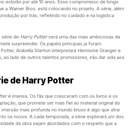
o estúdio por até 10 anos. Esse compromisso de longo
e a Warner Bros. está colocando no projeto. A série, além
rodução por trás, refletindo no cuidado e na logística
 série de
Harry Potter
será uma das mais ambiciosas da
mete surpreender. Os papéis principais já foram
Potter, Arabella Stanton interpretará Hermione Granger e
, ao lado de outros talentos promissores, irão dar vida aos
ie de Harry Potter
tter
é imensa. Os fãs que cresceram com os livros e os
tação, que promete ser mais fiel ao material original do
 imersão mais profunda no mundo bruxo é algo que atrai
anto os novos. A cada temporada, a série explorará um dos
lexidade da obra sejam abordados com o respeito que a