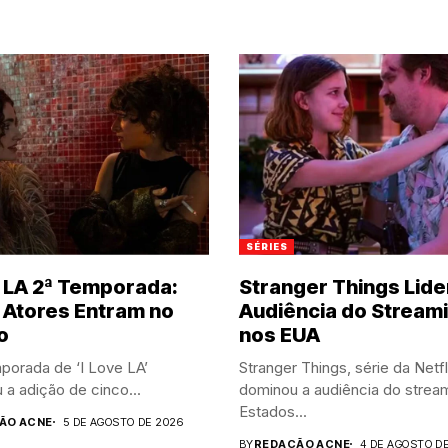
SÉRIES
e LA 2ª Temporada:
Stranger Things Lide
 Atores Entram no
Audiência do Stream
o
nos EUA
porada de ‘I Love LA’
Stranger Things, série da Netfl
 a adição de cinco...
dominou a audiência do strea
Estados...
ÃO ACNE
5 DE AGOSTO DE 2026
BY
REDAÇÃO ACNE
4 DE AGOSTO D