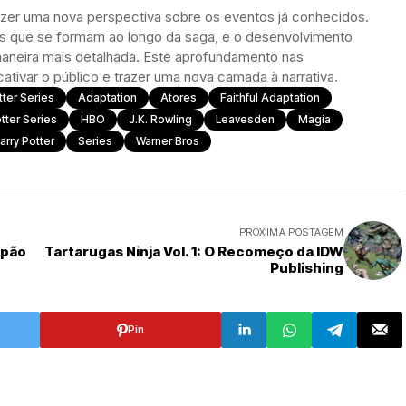
zer uma nova perspectiva sobre os eventos já conhecidos.
es que se formam ao longo da saga, e o desenvolvimento
maneira mais detalhada. Este aprofundamento nas
ivar o público e trazer uma nova camada à narrativa.
tter Series
Adaptation
Atores
Faithful Adaptation
tter Series
HBO
J.K. Rowling
Leavesden
Magia
arry Potter
Series
Warner Bros
PRÓXIMA POSTAGEM
apão
Tartarugas Ninja Vol. 1: O Recomeço da IDW
Publishing
Pin