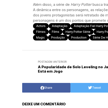
Além disso, a série de
Harry Potter
busca tra
A dinâmica entre os personagens, as relaçõ
dos jovens protagonistas será retratado de 
personagens é um dos pontos que promete cat
Actors
Adaptação
Adaptação Fiel Harry Po
Filmes
Films
Harry Potter Série
Harry Po
Magic
Produção
Production
Série De H
POSTAGEM ANTERIOR
A Popularidade de Solo Leveling no J
Está em Jogo
Share
Tweet
DEIXE UM COMENTÁRIO