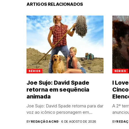
ARTIGOS RELACIONADOS
SÉRIES
SÉRIES
Joe Sujo: David Spade
I Lov
retorna em sequência
Cinco
animada
Elenc
Joe Sujo: David Spade retorna para dar
A 2ª tem
voz ao icônico personagem em...
anunciou
BY
REDAÇÃO ACNE
6 DE AGOSTO DE 2026
BY
REDAÇ