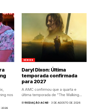
SÉRIES
ra
Daryl Dixon: Última
ing
temporada confirmada
para 2027
ix,
A AMC confirmou que a quarta e
ming nos
última temporada de “The Walking...
BY
REDAÇÃO ACNE
3 DE AGOSTO DE 2026
E 2026