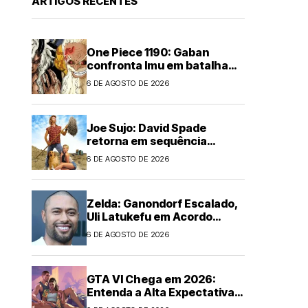
ARTIGOS RECENTES
One Piece 1190: Gaban
confronta Imu em batalha
épica
6 DE AGOSTO DE 2026
Joe Sujo: David Spade
retorna em sequência
animada
6 DE AGOSTO DE 2026
Zelda: Ganondorf Escalado,
Uli Latukefu em Acordo
Multi-filmes
6 DE AGOSTO DE 2026
GTA VI Chega em 2026:
Entenda a Alta Expectativa
Global