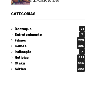
6 DE AGOSTO DE 2026
CATEGORIAS
Destaque
21
Entretenimento
7
Filmes
223
Games
325
Indicação
7
Notícias
821
Otaku
554
Séries
303