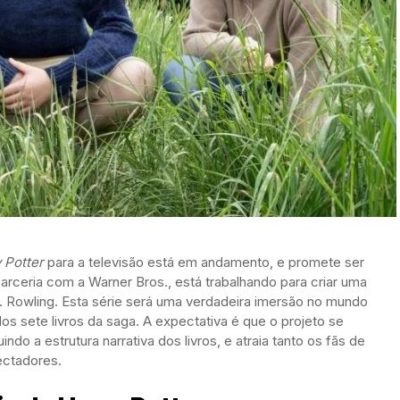
 Potter
para a televisão está em andamento, e promete ser
ceria com a Warner Bros., está trabalhando para criar uma
K. Rowling. Esta série será uma verdadeira imersão no mundo
 sete livros da saga. A expectativa é que o projeto se
o a estrutura narrativa dos livros, e atraia tanto os fãs de
ectadores.