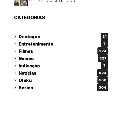
7 DE AGOSTO DE 2026
CATEGORIAS
Destaque
21
Entretenimento
7
Filmes
224
Games
327
Indicação
7
Notícias
824
Otaku
556
Séries
304