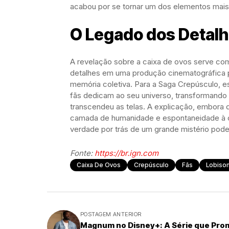
acabou por se tornar um dos elementos mais
O Legado dos Detal
A revelação sobre a caixa de ovos serve c
detalhes em uma produção cinematográfica p
memória coletiva. Para a Saga Crepúsculo, e
fãs dedicam ao seu universo, transforman
transcendeu as telas. A explicação, embora 
camada de humanidade e espontaneidade à c
verdade por trás de um grande mistério pode 
Fonte:
https://br.ign.com
Caixa De Ovos
Crepúsculo
Fãs
Lobiso
POSTAGEM ANTERIOR
Magnum no Disney+: A Série que Pro