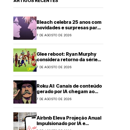
ARTIGOS RECENTES
Bleach celebra 25 anos com
novidades e surpresas para
fãs
7 DE AGOSTO DE 2026
Glee reboot: Ryan Murphy
considera retorno da série
musical
7 DE AGOSTO DE 2026
Roku AI: Canais de conteúdo
gerado por IA chegam ao
streaming
7 DE AGOSTO DE 2026
Airbnb Eleva Projeção Anual
Impulsionado por IA e
Demanda Forte