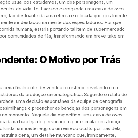
ação usual dos estudantes, um dos personagens, um
culos de vida, foi flagrado carregando uma caixa de ovos
m, tão destoante da aura etérea e refinada que geralmente
idamente se destacou na mente dos espectadores. Por que
 comida humana, estaria portando tal item de supermercado
por comunidades de fãs, transformando um breve take em
ndente: O Motivo por Trás
na cena finalmente desvendou o mistério, revelando uma
bastidores da produção cinematográfica. Segundo o relato do
 verdade, uma decisão espontânea da equipe de cenografia.
rossimilhança e preencher as bandejas dos personagens em
 no momento. Naquele dia específico, uma caixa de ovos
olocada na bandeja do personagem para simular um almoço
funda, um easter egg ou um enredo oculto por trás dela;
nstruir a cena, um detalhe mundano que, ironicamente,