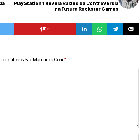
da
PlayStation 1 Revela Raízes da Controvérsia
na Futura Rockstar Games
Pin
Obrigatórios São Marcados Com
*