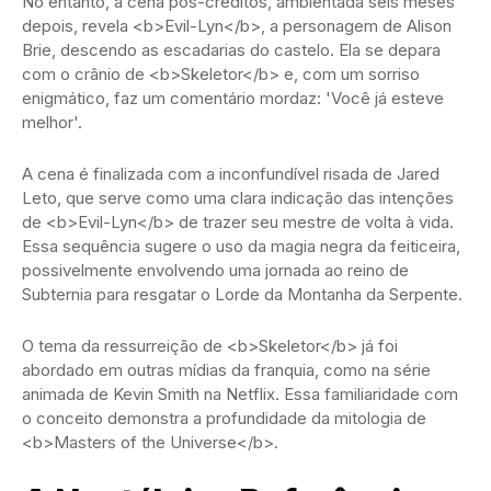
No entanto, a cena pós-créditos, ambientada seis meses
depois, revela <b>Evil-Lyn</b>, a personagem de Alison
Brie, descendo as escadarias do castelo. Ela se depara
com o crânio de <b>Skeletor</b> e, com um sorriso
enigmático, faz um comentário mordaz: 'Você já esteve
melhor'.
A cena é finalizada com a inconfundível risada de Jared
Leto, que serve como uma clara indicação das intenções
de <b>Evil-Lyn</b> de trazer seu mestre de volta à vida.
Essa sequência sugere o uso da magia negra da feiticeira,
possivelmente envolvendo uma jornada ao reino de
Subternia para resgatar o Lorde da Montanha da Serpente.
O tema da ressurreição de <b>Skeletor</b> já foi
abordado em outras mídias da franquia, como na série
animada de Kevin Smith na Netflix. Essa familiaridade com
o conceito demonstra a profundidade da mitologia de
<b>Masters of the Universe</b>.