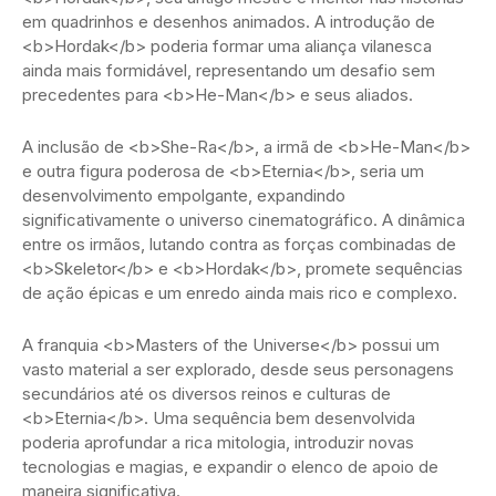
em quadrinhos e desenhos animados. A introdução de
<b>Hordak</b> poderia formar uma aliança vilanesca
ainda mais formidável, representando um desafio sem
precedentes para <b>He-Man</b> e seus aliados.
A inclusão de <b>She-Ra</b>, a irmã de <b>He-Man</b>
e outra figura poderosa de <b>Eternia</b>, seria um
desenvolvimento empolgante, expandindo
significativamente o universo cinematográfico. A dinâmica
entre os irmãos, lutando contra as forças combinadas de
<b>Skeletor</b> e <b>Hordak</b>, promete sequências
de ação épicas e um enredo ainda mais rico e complexo.
A franquia <b>Masters of the Universe</b> possui um
vasto material a ser explorado, desde seus personagens
secundários até os diversos reinos e culturas de
<b>Eternia</b>. Uma sequência bem desenvolvida
poderia aprofundar a rica mitologia, introduzir novas
tecnologias e magias, e expandir o elenco de apoio de
maneira significativa.