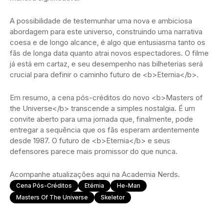
A possibilidade de testemunhar uma nova e ambiciosa
abordagem para este universo, construindo uma narrativa
coesa e de longo alcance, é algo que entusiasma tanto os
fãs de longa data quanto atrai novos espectadores. O filme
já está em cartaz, e seu desempenho nas bilheterias será
crucial para definir o caminho futuro de <b>Eternia</b>.
Em resumo, a cena pós-créditos do novo <b>Masters of
the Universe</b> transcende a simples nostalgia. É um
convite aberto para uma jornada que, finalmente, pode
entregar a sequência que os fãs esperam ardentemente
desde 1987. O futuro de <b>Eternia</b> e seus
defensores parece mais promissor do que nunca.
Acompanhe atualizações aqui na Academia Nerds.
Cena Pós-Créditos
Etérnia
He-Man
Masters Of The Universe
Skeletor