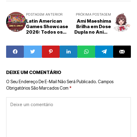
POSTAGEM ANTERIOR
PRÓXIMA POSTAGEM
Latin American
Ami Maeshima
Games Showcase
Brilha em Dose
2026: Todos os
Dupla no Anime
Anúncios e
'Rich Girl
Destaques da
Caretaker':
Celebração
Dublagem e Tema
Gamer Regional
de Encerramento
Confirmados
DEIXE UM COMENTÁRIO
O Seu Endereço De E-Mail Não Será Publicado.
Campos
Obrigatórios São Marcados Com
*