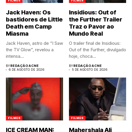
FILMES
FILMES
Jack Haven: Os
Insidious: Out of
bastidores de Little
the Further Trailer
Death em Camp
Traz o Pavor ao
Miasma
Mundo Real
Jack Haven, astro de “I Saw
O trailer final de Insidious:
the TV Glow”, revelou a
Out of the Further, divulgado
intensa...
hoje, choca...
BY
REDAÇÃO ACNE
BY
REDAÇÃO ACNE
6 DE AGOSTO DE 2026
5 DE AGOSTO DE 2026
FILMES
FILMES
ICE CREAM MAN:
Mahershala Ali