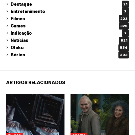
Destaque
21
Entretenimento
7
Filmes
223
Games
325
Indicação
7
Notícias
821
Otaku
554
Séries
303
ARTIGOS RELACIONADOS