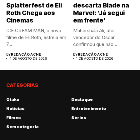
Splatterfest de Eli
descarta Blade na
Roth Chega aos
Marvel: ‘Já segui
Cinemas
em frente’
ICE CREAM MAN, o novo
Mahershala Ali, ator
filme de Eli Roth, estreia em
vencedor do Oscar,
7...
confirmou que não
interpretará Blade na...
BY
REDAÇÃO ACNE
BY
REDAÇÃO ACNE
4 DE AGOSTO DE 2026
1 DE AGOSTO DE 2026
CATEGORIAS
Otaku
Destaque
Notícias
Entretenimento
Filmes
Séries
Sem categoria