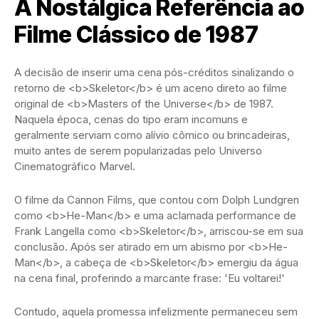
A Nostálgica Referência ao
Filme Clássico de 1987
A decisão de inserir uma cena pós-créditos sinalizando o
retorno de <b>Skeletor</b> é um aceno direto ao filme
original de <b>Masters of the Universe</b> de 1987.
Naquela época, cenas do tipo eram incomuns e
geralmente serviam como alívio cômico ou brincadeiras,
muito antes de serem popularizadas pelo Universo
Cinematográfico Marvel.
O filme da Cannon Films, que contou com Dolph Lundgren
como <b>He-Man</b> e uma aclamada performance de
Frank Langella como <b>Skeletor</b>, arriscou-se em sua
conclusão. Após ser atirado em um abismo por <b>He-
Man</b>, a cabeça de <b>Skeletor</b> emergiu da água
na cena final, proferindo a marcante frase: 'Eu voltarei!'
Contudo, aquela promessa infelizmente permaneceu sem