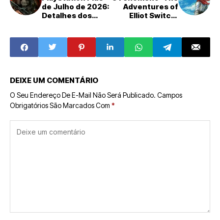
de Julho de 2026:
Adventures of
Detalhes dos
Elliot Switch'
Jogos
Conquista o
Imperdíveis
Japão: Análise
dos Rankings
Semanais (15-21
de Junho)
DEIXE UM COMENTÁRIO
O Seu Endereço De E-Mail Não Será Publicado.
Campos
Obrigatórios São Marcados Com
*