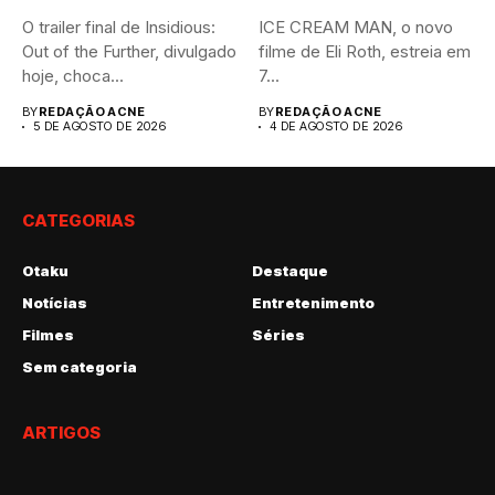
O trailer final de Insidious:
ICE CREAM MAN, o novo
Out of the Further, divulgado
filme de Eli Roth, estreia em
hoje, choca...
7...
BY
REDAÇÃO ACNE
BY
REDAÇÃO ACNE
5 DE AGOSTO DE 2026
4 DE AGOSTO DE 2026
CATEGORIAS
Otaku
Destaque
Notícias
Entretenimento
Filmes
Séries
Sem categoria
ARTIGOS