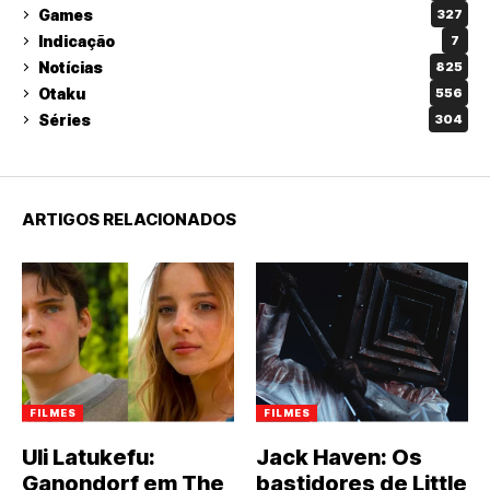
Games
327
Indicação
7
Notícias
825
Otaku
556
Séries
304
ARTIGOS RELACIONADOS
FILMES
FILMES
Uli Latukefu:
Jack Haven: Os
Ganondorf em The
bastidores de Little