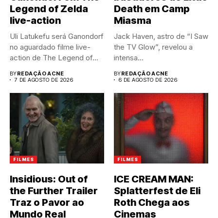
Legend of Zelda
Death em Camp
live-action
Miasma
Uli Latukefu será Ganondorf
Jack Haven, astro de “I Saw
no aguardado filme live-
the TV Glow”, revelou a
action de The Legend of...
intensa...
BY
REDAÇÃO ACNE
BY
REDAÇÃO ACNE
7 DE AGOSTO DE 2026
6 DE AGOSTO DE 2026
FILMES
FILMES
Insidious: Out of
ICE CREAM MAN:
the Further Trailer
Splatterfest de Eli
Traz o Pavor ao
Roth Chega aos
Mundo Real
Cinemas