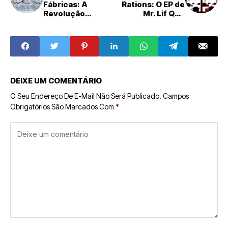
Fábricas: A
Rations: O EP de
Revolução
Mr. Lif Que
Robótica e o
Desafiou o Hip-
Desafio Urgente
Hop Pós-11 de
da Segurança
Setembro
DEIXE UM COMENTÁRIO
O Seu Endereço De E-Mail Não Será Publicado.
Campos
Obrigatórios São Marcados Com
*