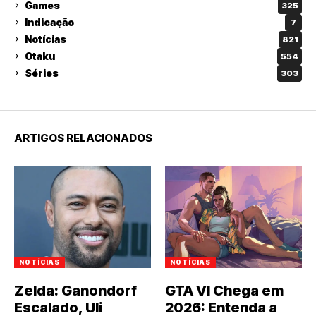
Games
325
Indicação
7
Notícias
821
Otaku
554
Séries
303
ARTIGOS RELACIONADOS
NOTÍCIAS
NOTÍCIAS
Zelda: Ganondorf
GTA VI Chega em
Escalado, Uli
2026: Entenda a