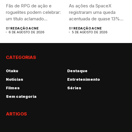
Fãs de RPG de ação e
As ações da SpaceX
roguelites podem celebrar:
registraram uma queda
um título aclamado...
acentuada de quase 13%
nas...
BY
REDAÇÃO ACNE
BY
REDAÇÃO ACNE
6 DE AGOSTO DE 2026
5 DE AGOSTO DE 2026
CATEGORIAS
Otaku
Destaque
Notícias
Entretenimento
Filmes
Séries
Sem categoria
ARTIGOS