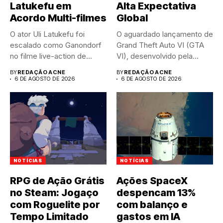
Latukefu em
Alta Expectativa
Acordo Multi-filmes
Global
O ator Uli Latukefu foi
O aguardado lançamento de
escalado como Ganondorf
Grand Theft Auto VI (GTA
no filme live-action de...
VI), desenvolvido pela...
BY
REDAÇÃO ACNE
BY
REDAÇÃO ACNE
6 DE AGOSTO DE 2026
6 DE AGOSTO DE 2026
NOTÍCIAS
NOTÍCIAS
RPG de Ação Grátis
Ações SpaceX
no Steam: Jogaço
despencam 13%
com Roguelite por
com balanço e
Tempo Limitado
gastos em IA