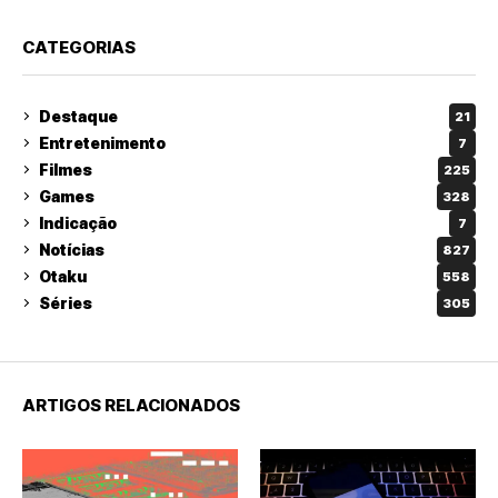
CATEGORIAS
Destaque
21
Entretenimento
7
Filmes
225
Games
328
Indicação
7
Notícias
827
Otaku
558
Séries
305
ARTIGOS RELACIONADOS