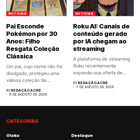
NOTÍCIAS
NOTÍCIAS
Pai Esconde
Roku AI: Canais de
Pokémon por 30
conteúdo gerado
Anos: Filho
por IA chegam ao
Resgata Coleção
streaming
Clássica
A plataforma de streaming
Roku recentemente
Um pai, cujo nome não foi
expandiu sua oferta de
divulgado, protegeu uma
canais FAST,...
valiosa coleção de...
BY
REDAÇÃO ACNE
7 DE AGOSTO DE 2026
BY
REDAÇÃO ACNE
8 DE AGOSTO DE 2026
CATEGORIAS
Otaku
Destaque