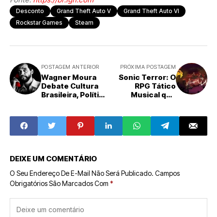
Desconto
Grand Theft Auto V
Grand Theft Auto VI
Rockstar Games
Steam
POSTAGEM ANTERIOR
PRÓXIMA POSTAGEM
Wagner Moura
Sonic Terror: O
Debate Cultura
RPG Tático
Brasileira, Política
Musical que
e 'O Agente
Transforma Riffs
Secreto' em
em Armas Contra
Entrevista
a Opressão
Marcante
Alienígena
DEIXE UM COMENTÁRIO
O Seu Endereço De E-Mail Não Será Publicado.
Campos
Obrigatórios São Marcados Com
*