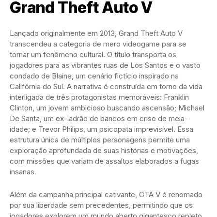
Grand Theft Auto V
Lançado originalmente em 2013, Grand Theft Auto V
transcendeu a categoria de mero videogame para se
tornar um fenômeno cultural. O título transporta os
jogadores para as vibrantes ruas de Los Santos e o vasto
condado de Blaine, um cenário fictício inspirado na
Califórnia do Sul. A narrativa é construída em torno da vida
interligada de três protagonistas memoráveis: Franklin
Clinton, um jovem ambicioso buscando ascensão; Michael
De Santa, um ex-ladrão de bancos em crise de meia-
idade; e Trevor Philips, um psicopata imprevisível. Essa
estrutura única de múltiplos personagens permite uma
exploração aprofundada de suas histórias e motivações,
com missões que variam de assaltos elaborados a fugas
insanas.
Além da campanha principal cativante, GTA V é renomado
por sua liberdade sem precedentes, permitindo que os
jogadores explorem um mundo aberto gigantesco repleto