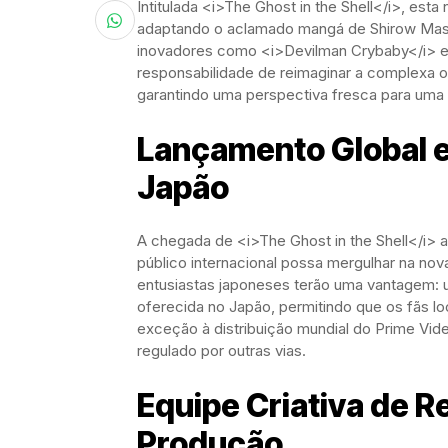
Intitulada <i>The Ghost in the Shell</i>, est
adaptando o aclamado mangá de Shirow Masa
inovadores como <i>Devilman Crybaby</i> e
responsabilidade de reimaginar a complexa ob
garantindo uma perspectiva fresca para uma hi
Lançamento Global 
Japão
A chegada de <i>The Ghost in the Shell</i> a
público internacional possa mergulhar na no
entusiastas japoneses terão uma vantagem: u
oferecida no Japão, permitindo que os fãs lo
exceção à distribuição mundial do Prime Vide
regulado por outras vias.
Equipe Criativa de 
Produção