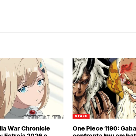
OTAKU
ia War Chronicle
One Piece 1190: Gab
: Estreia 2026 e
confronta Imu em bat