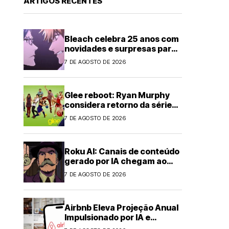
ARTIGOS RECENTES
Bleach celebra 25 anos com
novidades e surpresas para
fãs
7 DE AGOSTO DE 2026
Glee reboot: Ryan Murphy
considera retorno da série
musical
7 DE AGOSTO DE 2026
Roku AI: Canais de conteúdo
gerado por IA chegam ao
streaming
7 DE AGOSTO DE 2026
Airbnb Eleva Projeção Anual
Impulsionado por IA e
Demanda Forte