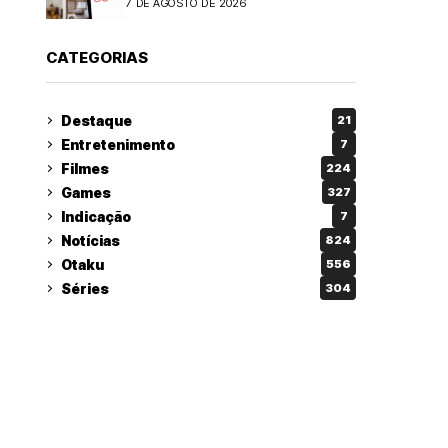
7 DE AGOSTO DE 2026
CATEGORIAS
Destaque
21
Entretenimento
7
Filmes
224
Games
327
Indicação
7
Notícias
824
Otaku
556
Séries
304