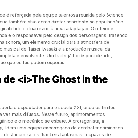
e é reforçada pela equipe talentosa reunida pelo Science
que também atua como diretor assistente na popular série
inalidade e dinamismo à nova adaptação. O roteiro é
nda é o responsável pelo design dos personagens, trazendo
lha sonora, um elemento crucial para a atmosfera de
ão musical de Taisei Iwasaki e a produção musical da
leta e envolvente. Um trailer já foi disponibilizado,
ção que os fãs podem esperar.
 de <i>The Ghost in the
nsporta o espectador para o século XXI, onde os limites
a vez mais difusos. Neste futuro, aprimoramentos
rgânico e o mecânico se esbate. A protagonista, a
, lidera uma equipe encarregada de combater criminosos
les, destacam-se os 'hackers fantasmas', capazes de