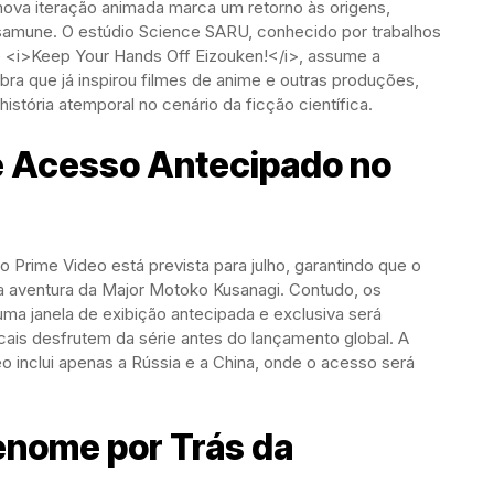
a nova iteração animada marca um retorno às origens,
mune. O estúdio Science SARU, conhecido por trabalhos
 <i>Keep Your Hands Off Eizouken!</i>, assume a
ra que já inspirou filmes de anime e outras produções,
stória atemporal no cenário da ficção científica.
e Acesso Antecipado no
o Prime Video está prevista para julho, garantindo que o
va aventura da Major Motoko Kusanagi. Contudo, os
ma janela de exibição antecipada e exclusiva será
cais desfrutem da série antes do lançamento global. A
o inclui apenas a Rússia e a China, onde o acesso será
Renome por Trás da