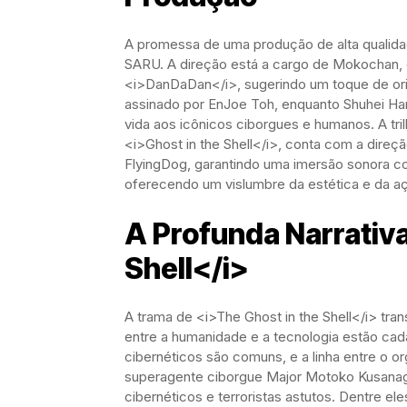
A promessa de uma produção de alta qualidad
SARU. A direção está a cargo de Mokochan, 
<i>DanDaDan</i>, sugerindo um toque de orig
assinado por EnJoe Toh, enquanto Shuhei Ha
vida aos icônicos ciborgues e humanos. A tri
<i>Ghost in the Shell</i>, conta com a direç
FlyingDog, garantindo uma imersão sonora comp
oferecendo um vislumbre da estética e da a
A Profunda Narrativa
Shell</i>
A trama de <i>The Ghost in the Shell</i> tra
entre a humanidade e a tecnologia estão cad
cibernéticos são comuns, e a linha entre o o
superagente ciborgue Major Motoko Kusanagi
cibernéticos e terroristas astutos. Dentre e