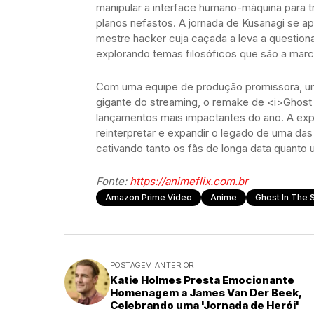
manipular a interface humano-máquina para 
planos nefastos. A jornada de Kusanagi se a
mestre hacker cuja caçada a leva a question
explorando temas filosóficos que são a marca
Com uma equipe de produção promissora, um 
gigante do streaming, o remake de <i>Ghost i
lançamentos mais impactantes do ano. A expe
reinterpretar e expandir o legado de uma das 
cativando tanto os fãs de longa data quant
Fonte:
https://animeflix.com.br
Amazon Prime Video
Anime
Ghost In The S
POSTAGEM ANTERIOR
Katie Holmes Presta Emocionante
Homenagem a James Van Der Beek,
Celebrando uma 'Jornada de Herói'