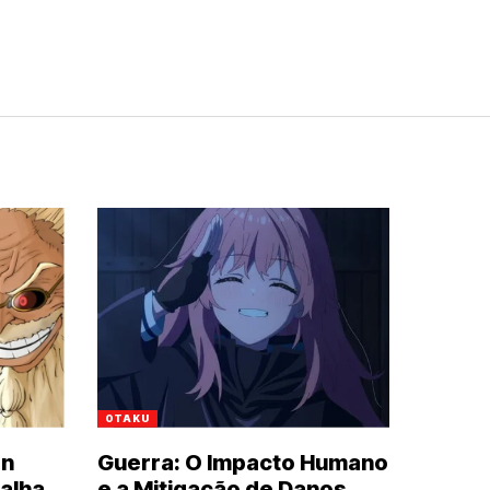
OTAKU
an
Guerra: O Impacto Humano
alha
e a Mitigação de Danos