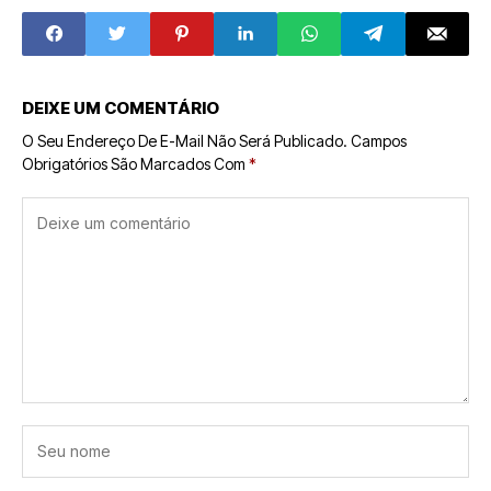
Sombrias Por
'God of War' do
Trás do Sorriso
Prime Video
Colorido
DEIXE UM COMENTÁRIO
O Seu Endereço De E-Mail Não Será Publicado.
Campos
Obrigatórios São Marcados Com
*