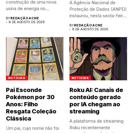
construção de uma nova
A Agência Nacional de
usina de energia no...
Proteção de Dados (ANPD)
instaurou, nesta sexta-feira
BY
REDAÇÃO ACNE
(7),...
8 DE AGOSTO DE 2026
BY
REDAÇÃO ACNE
8 DE AGOSTO DE 2026
NOTÍCIAS
NOTÍCIAS
Pai Esconde
Roku AI: Canais de
Pokémon por 30
conteúdo gerado
Anos: Filho
por IA chegam ao
Resgata Coleção
streaming
Clássica
A plataforma de streaming
Roku recentemente
Um pai, cujo nome não foi