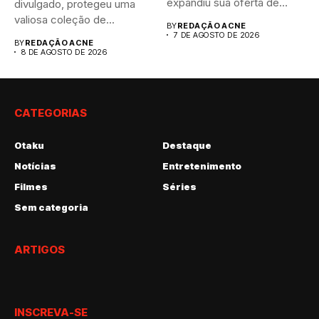
expandiu sua oferta de
divulgado, protegeu uma
canais FAST,...
valiosa coleção de...
BY
REDAÇÃO ACNE
7 DE AGOSTO DE 2026
BY
REDAÇÃO ACNE
8 DE AGOSTO DE 2026
CATEGORIAS
Otaku
Destaque
Notícias
Entretenimento
Filmes
Séries
Sem categoria
ARTIGOS
INSCREVA-SE