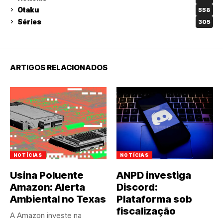
Otaku
558
Séries
305
ARTIGOS RELACIONADOS
NOTÍCIAS
NOTÍCIAS
Usina Poluente
ANPD investiga
Amazon: Alerta
Discord:
Ambiental no Texas
Plataforma sob
fiscalização
A Amazon investe na