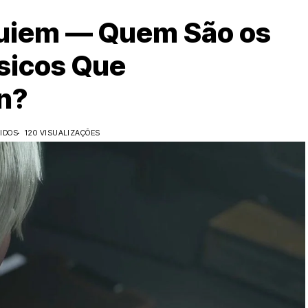
quiem — Quem São os
sicos Que
n?
IDOS
120 VISUALIZAÇÕES