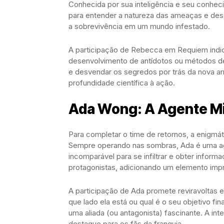
Conhecida por sua inteligência e seu conhec
para entender a natureza das ameaças e desen
a sobrevivência em um mundo infestado.
A participação de Rebecca em Requiem indic
desenvolvimento de antídotos ou métodos de 
e desvendar os segredos por trás da nova a
profundidade científica à ação.
Ada Wong: A Agente Mi
Para completar o time de retornos, a enigm
Sempre operando nas sombras, Ada é uma a
incomparável para se infiltrar e obter infor
protagonistas, adicionando um elemento imprev
A participação de Ada promete reviravoltas
que lado ela está ou qual é o seu objetivo fi
uma aliada (ou antagonista) fascinante. A in
destaque para os fãs da franquia.