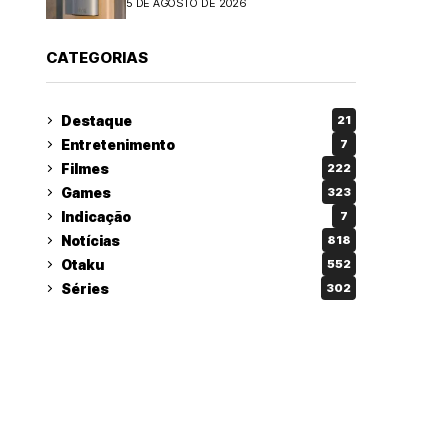
5 DE AGOSTO DE 2026
CATEGORIAS
Destaque
21
Entretenimento
7
Filmes
222
Games
323
Indicação
7
Notícias
818
Otaku
552
Séries
302