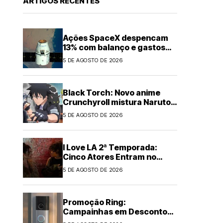
ARTIGOS RECENTES
Ações SpaceX despencam
13% com balanço e gastos
em IA
5 DE AGOSTO DE 2026
Black Torch: Novo anime
Crunchyroll mistura Naruto e
Chainsaw Man
5 DE AGOSTO DE 2026
I Love LA 2ª Temporada:
Cinco Atores Entram no
Elenco
5 DE AGOSTO DE 2026
Promoção Ring:
Campainhas em Desconto
de Até US$60