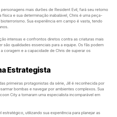
 personagens mais durões de Resident Evil, fará seu retorno
 física e sua determinação inabalável, Chris é uma peça-
ioterrorismo. Sua experiência em campo é vasta, tendo
anos.
ão intensas e confrontos diretos contra as criaturas mais
er são qualidades essenciais para a equipe. Os fãs podem
a coragem e a capacidade de Chris de superar os
na Estrategista
das primeiras protagonistas da série, Jill é reconhecida por
m desarmar bombas e navegar por ambientes complexos. Sua
ccoon City a tornaram uma especialista incomparável em
stratégico, utilizando sua experiência para planejar as