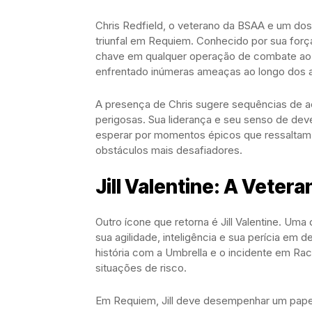
Chris Redfield, o veterano da BSAA e um dos
triunfal em Requiem. Conhecido por sua força
chave em qualquer operação de combate ao b
enfrentado inúmeras ameaças ao longo dos 
A presença de Chris sugere sequências de aç
perigosas. Sua liderança e seu senso de dev
esperar por momentos épicos que ressaltam 
obstáculos mais desafiadores.
Jill Valentine: A Vetera
Outro ícone que retorna é Jill Valentine. Uma 
sua agilidade, inteligência e sua perícia e
história com a Umbrella e o incidente em Ra
situações de risco.
Em Requiem, Jill deve desempenhar um papel e