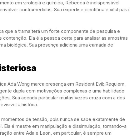
imento em virologia e química, Rebecca é indispensável
volver contramedidas. Sua expertise científica é vital para
a que a trama terá um forte componente de pesquisa e
contenção. Ela é a pessoa certa para analisar as amostras
rma biológica. Sua presença adiciona uma camada de
steriosa
ática Ada Wong marca presença em Resident Evil: Requiem.
gente dupla com motivações complexas e uma habilidade
mações. Sua agenda particular muitas vezes cruza com a dos
isível à história.
 e momentos de tensão, pois nunca se sabe exatamente de
nal. Ela é mestre em manipulação e dissimulação, tornando-a
teração entre Ada e Leon, em particular, é sempre um