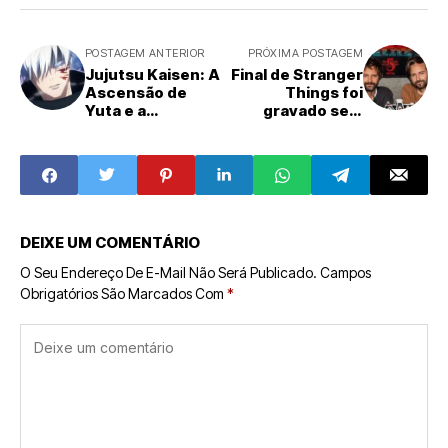
POSTAGEM ANTERIOR
PRÓXIMA POSTAGEM
Jujutsu Kaisen: A
Final de Stranger
Ascensão de
Things foi
Yuta e a
gravado sem
Controvérsia
roteiro fechado
Sobre o Novo
Feiticeiro Mais
Forte
DEIXE UM COMENTÁRIO
O Seu Endereço De E-Mail Não Será Publicado.
Campos
Obrigatórios São Marcados Com
*