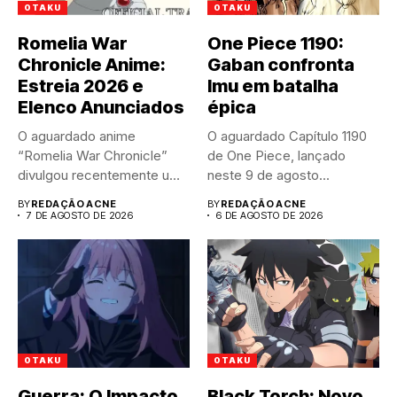
OTAKU
OTAKU
Romelia War
One Piece 1190:
Chronicle Anime:
Gaban confronta
Estreia 2026 e
Imu em batalha
Elenco Anunciados
épica
O aguardado anime
O aguardado Capítulo 1190
“Romelia War Chronicle”
de One Piece, lançado
divulgou recentemente um
neste 9 de agosto...
trailer impactante,
BY
REDAÇÃO ACNE
BY
REDAÇÃO ACNE
revelando...
7 DE AGOSTO DE 2026
6 DE AGOSTO DE 2026
OTAKU
OTAKU
Guerra: O Impacto
Black Torch: Novo