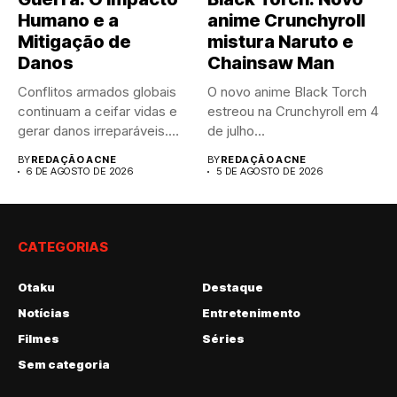
Humano e a
anime Crunchyroll
Mitigação de
mistura Naruto e
Danos
Chainsaw Man
Conflitos armados globais
O novo anime Black Torch
continuam a ceifar vidas e
estreou na Crunchyroll em 4
gerar danos irreparáveis.
de julho...
A...
BY
REDAÇÃO ACNE
BY
REDAÇÃO ACNE
6 DE AGOSTO DE 2026
5 DE AGOSTO DE 2026
CATEGORIAS
Otaku
Destaque
Notícias
Entretenimento
Filmes
Séries
Sem categoria