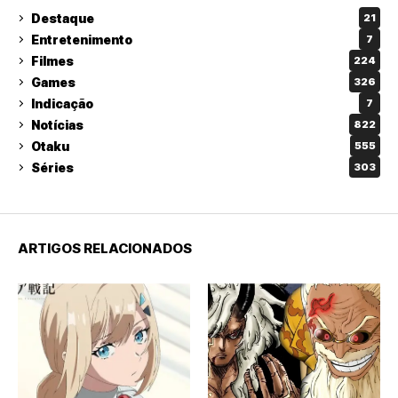
Destaque
21
Entretenimento
7
Filmes
224
Games
326
Indicação
7
Notícias
822
Otaku
555
Séries
303
ARTIGOS RELACIONADOS