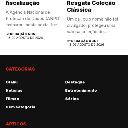
fiscalização
Resgata Coleção
Clássica
A Agência Nacional de
Proteção de Dados (ANPD)
Um pai, cujo nome não foi
instaurou, nesta sexta-feira
divulgado, protegeu uma
(7),...
valiosa coleção de...
BY
REDAÇÃO ACNE
8 DE AGOSTO DE 2026
BY
REDAÇÃO ACNE
8 DE AGOSTO DE 2026
CATEGORIAS
Otaku
Destaque
Notícias
Entretenimento
Filmes
Séries
Sem categoria
ARTIGOS