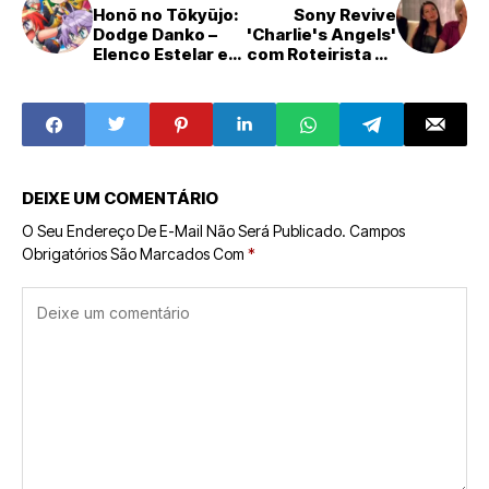
Honō no Tōkyūjo:
Sony Revive
Dodge Danko –
'Charlie's Angels'
Elenco Estelar e
com Roteirista de
Equipe Criativa de
'Podres de Ricos'
Peso Revelados
em Nova
para o Anime de
Adaptação
Dodgeball
Cinematográfica
DEIXE UM COMENTÁRIO
O Seu Endereço De E-Mail Não Será Publicado.
Campos
Obrigatórios São Marcados Com
*