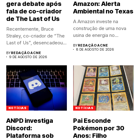
gera debate após
Amazon: Alerta
fala de co-criador
Ambiental no Texas
de The Last of Us
A Amazon investe na
construção de uma nova
Recentemente, Bruce
usina de energia no...
Straley, co-criador de “The
Last of Us”, desencadeou
BY
REDAÇÃO ACNE
um intenso...
8 DE AGOSTO DE 2026
BY
REDAÇÃO ACNE
9 DE AGOSTO DE 2026
NOTÍCIAS
NOTÍCIAS
ANPD investiga
Pai Esconde
Discord:
Pokémon por 30
Plataforma sob
Anos: Filho