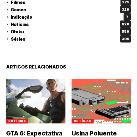
Filmes
225
Games
329
Indicação
7
Notícias
828
Otaku
559
Séries
305
ARTIGOS RELACIONADOS
NOTÍCIAS
NOTÍCIAS
GTA 6: Expectativa
Usina Poluente