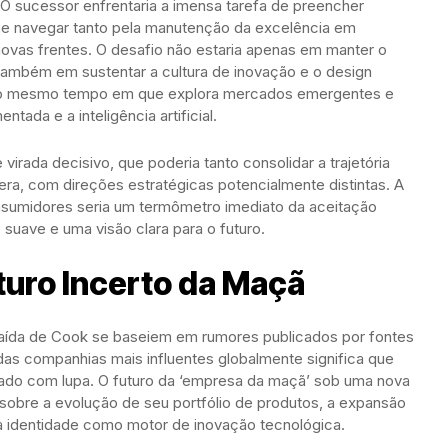
 O sucessor enfrentaria a imensa tarefa de preencher
be navegar tanto pela manutenção da excelência em
ovas frentes. O desafio não estaria apenas em manter o
 também em sustentar a cultura de inovação e o design
 ao mesmo tempo em que explora mercados emergentes e
tada e a inteligência artificial.
virada decisivo, que poderia tanto consolidar a trajetória
era, com direções estratégicas potencialmente distintas. A
sumidores seria um termômetro imediato da aceitação
uave e uma visão clara para o futuro.
turo Incerto da Maçã
saída de Cook se baseiem em rumores publicados por fontes
as companhias mais influentes globalmente significa que
ado com lupa. O futuro da ‘empresa da maçã’ sob uma nova
es sobre a evolução de seu portfólio de produtos, a expansão
 identidade como motor de inovação tecnológica.