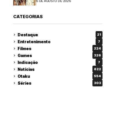
6 DE AGOSTO DE 2026
CATEGORIAS
Destaque
21
Entretenimento
7
Filmes
224
Games
326
Indicação
7
Notícias
822
Otaku
554
Séries
303