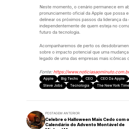
Neste momento, o cenário permanece em ab
pronunciamento oficial da Apple que possa e
delinear os próximos passos da liderança da 
independentemente de quem esteja no comand
futuro da tecnologia.
Acompanharemos de perto os desdobramento
sobre o impacto potencial que uma mudança n
legado de uma das empresas mais icônicas da
Fonte:
https://www.noticiasaominuto.com.b
Apple
Big Techs
CEO
CEO Da Apple
Steve Jobs
Tecnologia
The New York Tim
POSTAGEM ANTERIOR
Celebre o Halloween Mais Cedo com 
Calendário do Advento Montável de