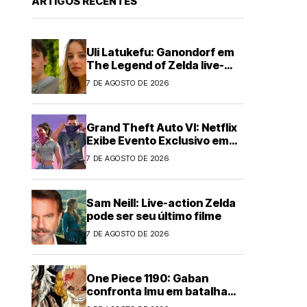
ARTIGOS RECENTES
Uli Latukefu: Ganondorf em
The Legend of Zelda live-
action
7 DE AGOSTO DE 2026
Grand Theft Auto VI: Netflix
Exibe Evento Exclusivo em
Agosto
7 DE AGOSTO DE 2026
Sam Neill: Live-action Zelda
pode ser seu último filme
7 DE AGOSTO DE 2026
One Piece 1190: Gaban
confronta Imu em batalha
épica