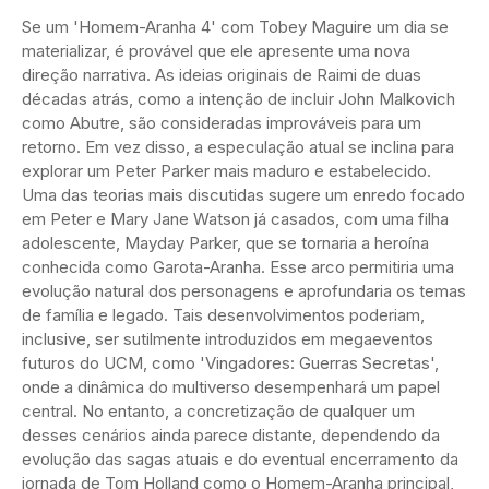
Se um 'Homem-Aranha 4' com Tobey Maguire um dia se
materializar, é provável que ele apresente uma nova
direção narrativa. As ideias originais de Raimi de duas
décadas atrás, como a intenção de incluir John Malkovich
como Abutre, são consideradas improváveis para um
retorno. Em vez disso, a especulação atual se inclina para
explorar um Peter Parker mais maduro e estabelecido.
Uma das teorias mais discutidas sugere um enredo focado
em Peter e Mary Jane Watson já casados, com uma filha
adolescente, Mayday Parker, que se tornaria a heroína
conhecida como Garota-Aranha. Esse arco permitiria uma
evolução natural dos personagens e aprofundaria os temas
de família e legado. Tais desenvolvimentos poderiam,
inclusive, ser sutilmente introduzidos em megaeventos
futuros do UCM, como 'Vingadores: Guerras Secretas',
onde a dinâmica do multiverso desempenhará um papel
central. No entanto, a concretização de qualquer um
desses cenários ainda parece distante, dependendo da
evolução das sagas atuais e do eventual encerramento da
jornada de Tom Holland como o Homem-Aranha principal,