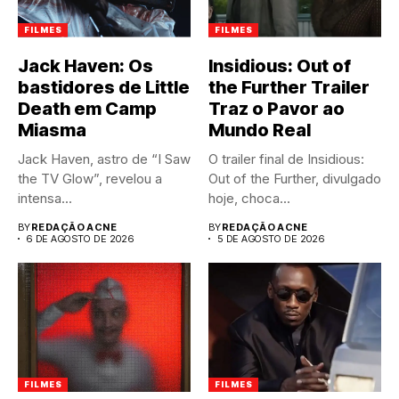
FILMES
FILMES
Jack Haven: Os
Insidious: Out of
bastidores de Little
the Further Trailer
Death em Camp
Traz o Pavor ao
Miasma
Mundo Real
Jack Haven, astro de “I Saw
O trailer final de Insidious:
the TV Glow”, revelou a
Out of the Further, divulgado
intensa...
hoje, choca...
BY
REDAÇÃO ACNE
BY
REDAÇÃO ACNE
6 DE AGOSTO DE 2026
5 DE AGOSTO DE 2026
FILMES
FILMES