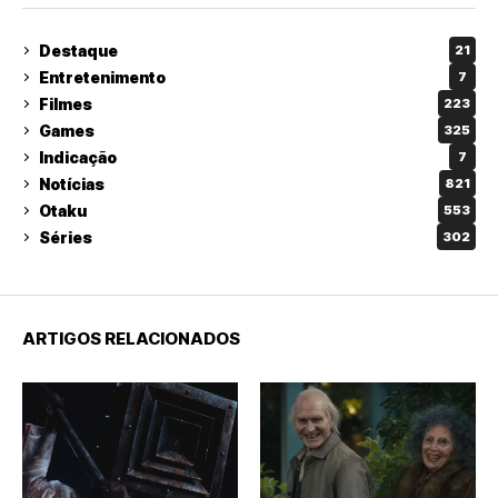
Destaque
21
Entretenimento
7
Filmes
223
Games
325
Indicação
7
Notícias
821
Otaku
553
Séries
302
ARTIGOS RELACIONADOS