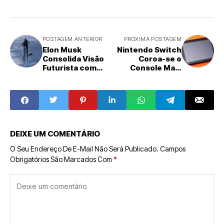
POSTAGEM ANTERIOR
PRÓXIMA POSTAGEM
Elon Musk
Nintendo Switch
Consolida Visão
Coroa-se o
Futurista com
Console Mais
Fusão de SpaceX
Vendido da
e xAI
História da
Nintendo,
Superando o
Lendário DS
DEIXE UM COMENTÁRIO
O Seu Endereço De E-Mail Não Será Publicado.
Campos
Obrigatórios São Marcados Com
*