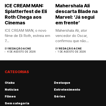
ICE CREAM MAN:
Mahershala Ali
Splatterfest de Eli
descarta Blade na
Roth Chega aos
Marvel: ‘Já segui
Cinemas
em frente’
ICE CREAM MAN, o novo
Mahershala Ali, ator
filme de Eli Roth, estreia em
vencedor do Oscar,
7...
confirmou que não
interpretará Blade na...
BY
REDAÇÃO ACNE
BY
REDAÇÃO ACNE
4 DE AGOSTO DE 2026
1 DE AGOSTO DE 2026
CATEGORIAS
Otaku
Destaque
Notícias
Entretenimento
Filmes
Séries
Sem categoria