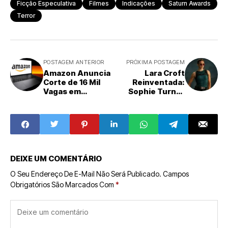
Ficção Especulativa
Filmes
Indicações
Saturn Awards
Terror
POSTAGEM ANTERIOR
PRÓXIMA POSTAGEM
Amazon Anuncia
Lara Croft
Corte de 16 Mil
Reinventada:
Vagas em
Sophie Turner
Reestruturação
Promete Uma
Estratégica para
Arqueóloga Além
Maior Eficiência
das Expectativas
dos Anos 90 no
Prime Video
DEIXE UM COMENTÁRIO
O Seu Endereço De E-Mail Não Será Publicado.
Campos
Obrigatórios São Marcados Com
*