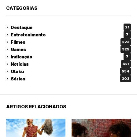
CATEGORIAS
Destaque
21
Entretenimento
7
Filmes
223
Games
325
Indicação
7
Notícias
821
Otaku
554
Séries
303
ARTIGOS RELACIONADOS