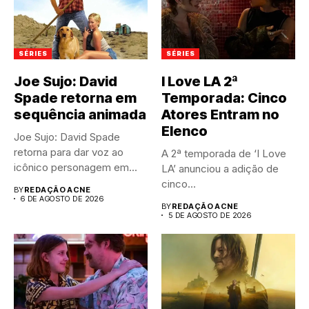
SÉRIES
SÉRIES
Joe Sujo: David
I Love LA 2ª
Spade retorna em
Temporada: Cinco
sequência animada
Atores Entram no
Elenco
Joe Sujo: David Spade
retorna para dar voz ao
A 2ª temporada de ‘I Love
icônico personagem em...
LA’ anunciou a adição de
cinco...
BY
REDAÇÃO ACNE
6 DE AGOSTO DE 2026
BY
REDAÇÃO ACNE
5 DE AGOSTO DE 2026