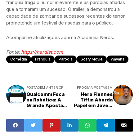
franquia traga o humor irreverente e as paródias afiadas
que a tornaram um sucesso. O trailer já demonstrou a
capacidade de zombar de sucessos recentes do terror,
prometendo um festival de risadas para o público.
Acompanhe atualizações aqui na Academia Nerds.
Fonte:
https://nerdist.com
Comédia
Franquia
Paródia
Scary Movie
Wayans
POSTAGEM ANTERIOR
PRÓXIMA POSTAGEM
Qualcomm Foca
Hero Fiennes
na Robótica: A
Tiffin Aborda
Grande Aposta
Papel em Jovem
para o
Sherlock e
Crescimento
Carinho por Fãs
Tecnológico
Brasileiros