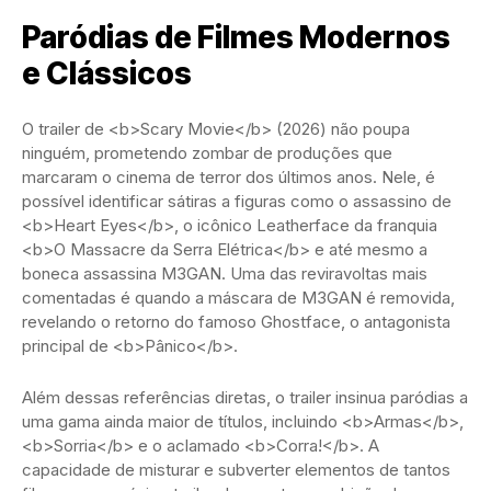
Paródias de Filmes Modernos
e Clássicos
O trailer de <b>Scary Movie</b> (2026) não poupa
ninguém, prometendo zombar de produções que
marcaram o cinema de terror dos últimos anos. Nele, é
possível identificar sátiras a figuras como o assassino de
<b>Heart Eyes</b>, o icônico Leatherface da franquia
<b>O Massacre da Serra Elétrica</b> e até mesmo a
boneca assassina M3GAN. Uma das reviravoltas mais
comentadas é quando a máscara de M3GAN é removida,
revelando o retorno do famoso Ghostface, o antagonista
principal de <b>Pânico</b>.
Além dessas referências diretas, o trailer insinua paródias a
uma gama ainda maior de títulos, incluindo <b>Armas</b>,
<b>Sorria</b> e o aclamado <b>Corra!</b>. A
capacidade de misturar e subverter elementos de tantos