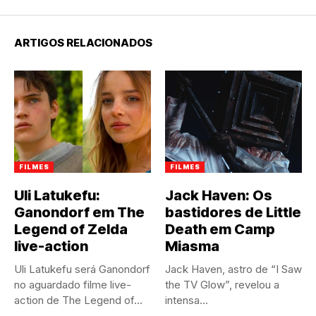
ARTIGOS RELACIONADOS
FILMES
FILMES
Uli Latukefu:
Jack Haven: Os
Ganondorf em The
bastidores de Little
Legend of Zelda
Death em Camp
live-action
Miasma
Uli Latukefu será Ganondorf
Jack Haven, astro de “I Saw
no aguardado filme live-
the TV Glow”, revelou a
action de The Legend of...
intensa...