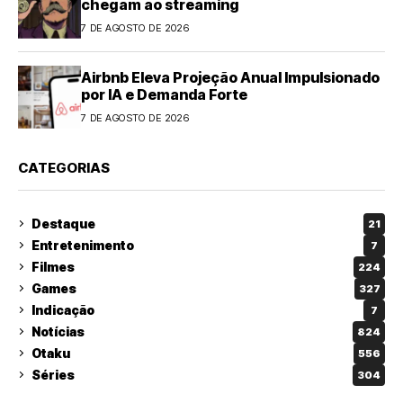
chegam ao streaming
7 DE AGOSTO DE 2026
Airbnb Eleva Projeção Anual Impulsionado
por IA e Demanda Forte
7 DE AGOSTO DE 2026
CATEGORIAS
Destaque
21
Entretenimento
7
Filmes
224
Games
327
Indicação
7
Notícias
824
Otaku
556
Séries
304