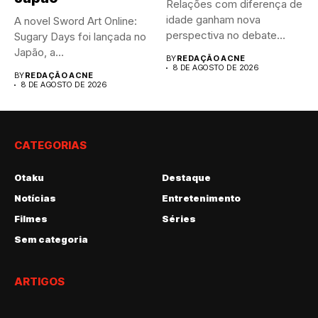
Relações com diferença de
idade ganham nova
A novel Sword Art Online:
perspectiva no debate
Sugary Days foi lançada no
público atual....
Japão, a...
BY
REDAÇÃO ACNE
8 DE AGOSTO DE 2026
BY
REDAÇÃO ACNE
8 DE AGOSTO DE 2026
CATEGORIAS
Otaku
Destaque
Notícias
Entretenimento
Filmes
Séries
Sem categoria
ARTIGOS