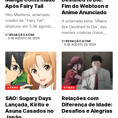
Após Fairy Tail
Fim do Webtoon e
Anime Anunciado
Hiro Mashima, aclamado
criador de “Fairy Tail”,
A aclamada série ‘Villains
anunciou em 5 de agosto...
Are Destined to Die’, das
mentes criativas Gwon...
BY
REDAÇÃO ACNE
9 DE AGOSTO DE 2026
BY
REDAÇÃO ACNE
9 DE AGOSTO DE 2026
OTAKU
OTAKU
SAO: Sugary Days
Relações com
Lançada, Kirito e
Diferença de Idade:
Asuna Casados no
Desafios e Alegrias
Japão