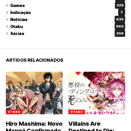
Games
329
Indicação
7
Notícias
830
Otaku
560
Séries
306
ARTIGOS RELACIONADOS
OTAKU
OTAKU
Hiro Mashima: Novo
Villains Are
Mangá Confirmado
Destined to Die: