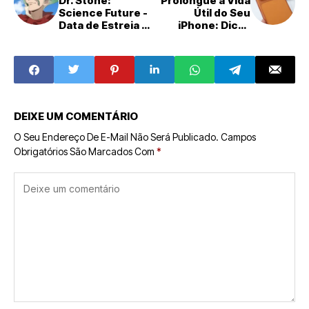
Dr. Stone:
Prolongue a Vida
Science Future -
Útil do Seu
Data de Estreia e
iPhone: Dicas
Trailer Final
Essenciais para
Revelados
Evitar Trocas
Anuais
DEIXE UM COMENTÁRIO
O Seu Endereço De E-Mail Não Será Publicado.
Campos
Obrigatórios São Marcados Com
*