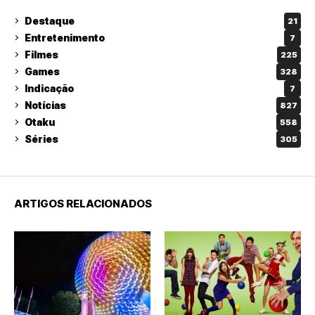
Destaque
21
Entretenimento
7
Filmes
225
Games
328
Indicação
7
Notícias
827
Otaku
558
Séries
305
ARTIGOS RELACIONADOS