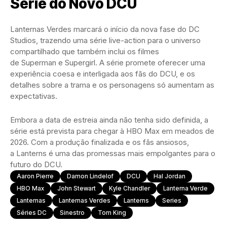
Série do Novo DCU
Lanternas Verdes marcará o início da nova fase do DC
Studios, trazendo uma série live-action para o universo
compartilhado que também inclui os filmes
de Superman e Supergirl. A série promete oferecer uma
experiência coesa e interligada aos fãs do DCU, e os
detalhes sobre a trama e os personagens só aumentam as
expectativas.
Embora a data de estreia ainda não tenha sido definida, a
série está prevista para chegar à HBO Max em meados de
2026. Com a produção finalizada e os fãs ansiosos,
a Lanterns é uma das promessas mais empolgantes para o
futuro do DCU.
Aaron Pierre
Damon Lindelof
DCU
Hal Jordan
HBO Max
John Stewart
Kyle Chandler
Lanterna Verde
Lanternas
Lanternas Verdes
Lanterns
Series
Séries DC
Sinestro
Tom King