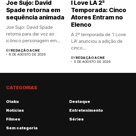
Joe Sujo: David
I Love LA 2ª
Spade retorna em
Temporada: Cinco
sequência animada
Atores Entram no
Elenco
Joe Sujo: David Spade
retorna para dar voz ao
A 2ª temporada de ‘I Love
icônico personagem em...
LA’ anunciou a adição de
cinco...
BY
REDAÇÃO ACNE
6 DE AGOSTO DE 2026
BY
REDAÇÃO ACNE
5 DE AGOSTO DE 2026
CATEGORIAS
Otaku
Destaque
Notícias
Entretenimento
Filmes
Séries
Sem categoria