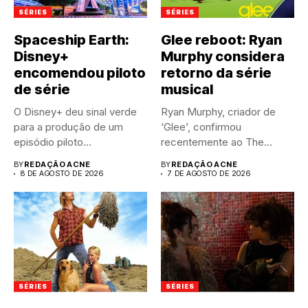
SÉRIES
SÉRIES
Spaceship Earth:
Glee reboot: Ryan
Disney+
Murphy considera
encomendou piloto
retorno da série
de série
musical
O Disney+ deu sinal verde
Ryan Murphy, criador de
para a produção de um
‘Glee’, confirmou
episódio piloto...
recentemente ao The
Hollywood Reporter que...
BY
REDAÇÃO ACNE
BY
REDAÇÃO ACNE
8 DE AGOSTO DE 2026
7 DE AGOSTO DE 2026
SÉRIES
SÉRIES