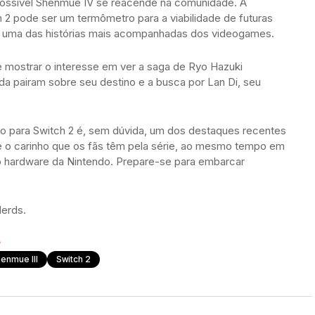
ossível Shenmue IV se reacende na comunidade. A
2 pode ser um termômetro para a viabilidade de futuras
r uma das histórias mais acompanhadas dos videogames.
 e mostrar o interesse em ver a saga de Ryo Hazuki
da pairam sobre seu destino e a busca por Lan Di, seu
ado para Switch 2 é, sem dúvida, um dos destaques recentes
e o carinho que os fãs têm pela série, ao mesmo tempo em
o hardware da Nintendo. Prepare-se para embarcar
erds.
enmue III
Switch 2