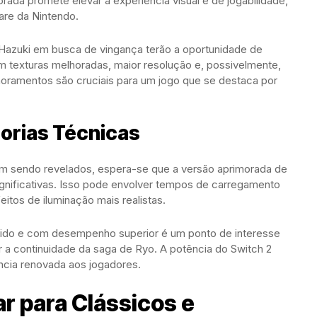
ada promete elevar a experiência visual e de jogabilidade,
re da Nintendo.
Hazuki em busca de vingança terão a oportunidade de
om texturas melhoradas, maior resolução e, possivelmente,
moramentos são cruciais para um jogo que se destaca por
horias Técnicas
am sendo revelados, espera-se que a versão aprimorada de
significativas. Isso pode envolver tempos de carregamento
itos de iluminação mais realistas.
lido e com desempenho superior é um ponto de interesse
 a continuidade da saga de Ryo. A potência do Switch 2
ncia renovada aos jogadores.
r para Clássicos e