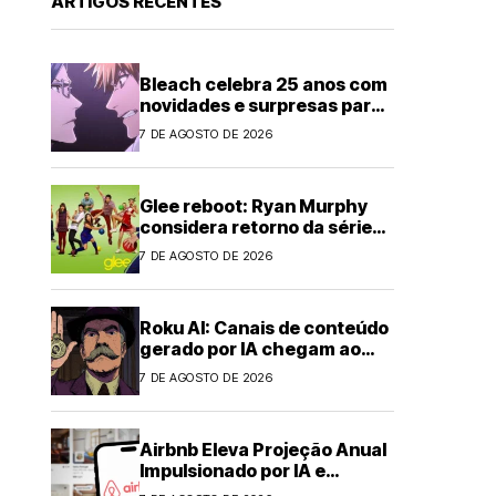
ARTIGOS RECENTES
Bleach celebra 25 anos com
novidades e surpresas para
fãs
7 DE AGOSTO DE 2026
Glee reboot: Ryan Murphy
considera retorno da série
musical
7 DE AGOSTO DE 2026
Roku AI: Canais de conteúdo
gerado por IA chegam ao
streaming
7 DE AGOSTO DE 2026
Airbnb Eleva Projeção Anual
Impulsionado por IA e
Demanda Forte