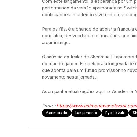
Com este lançamento, a esperança por um p
performance da versão aprimorada no Switch 
continuações, mantendo vivo o interesse po
Para os fãs, é a chance de apoiar a franquia
concluída, desvendando os mistérios que ain
arqui-inimigo.
O anúncio do trailer de Shenmue III aprimor
do mundo gamer. Ele celebra a longevidade 
que aponta para um futuro promissor no nov
novamente nesta jornada.
Acompanhe atualizações aqui na Academia N
Fonte:
https://www.animenewsnetwork.com
Aprimorado
Lançamento
Ryo Hazuki
Sh