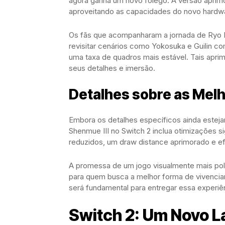
agora ganha um novo fôlego. A versão aprimor
aproveitando as capacidades do novo hardwa
Os fãs que acompanharam a jornada de Ryo 
revisitar cenários como Yokosuka e Guilin c
uma taxa de quadros mais estável. Tais apri
seus detalhes e imersão.
Detalhes sobre as Mel
Embora os detalhes específicos ainda estej
Shenmue III no Switch 2 inclua otimizações 
reduzidos, um draw distance aprimorado e efe
A promessa de um jogo visualmente mais po
para quem busca a melhor forma de vivenciar
será fundamental para entregar essa experiê
Switch 2: Um Novo La