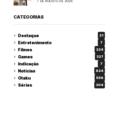
7 DE AGOSTO DE 2026
CATEGORIAS
Destaque
21
Entretenimento
7
Filmes
224
Games
327
Indicação
7
Notícias
824
Otaku
556
Séries
304